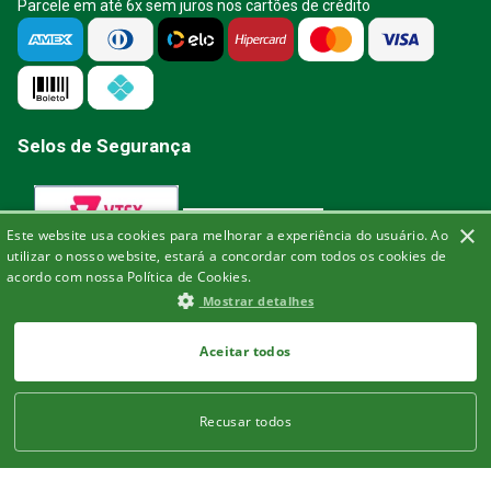
Parcele em até 6x sem juros nos cartões de crédito
Selos de Segurança
×
Este website usa cookies para melhorar a experiência do usuário. Ao
utilizar o nosso website, estará a concordar com todos os cookies de
acordo com nossa Política de Cookies.
Mostrar detalhes
A Bisturi segue as determinações da
Aceitar todos
Recusar todos
Bisturi Distribuidora de Material Hospitalar Ltda | Rua Miguel de Frias, 150 -
loja | Icaraí | Niterói - Rio de Janeiro | CEP: 24.220-003 | CNPJ: 32.561.144/0001-
03 | Insc. Est.: 84.147.982 | Telefone: (21) 2606-1709. © 2021 bisturi.com.br.