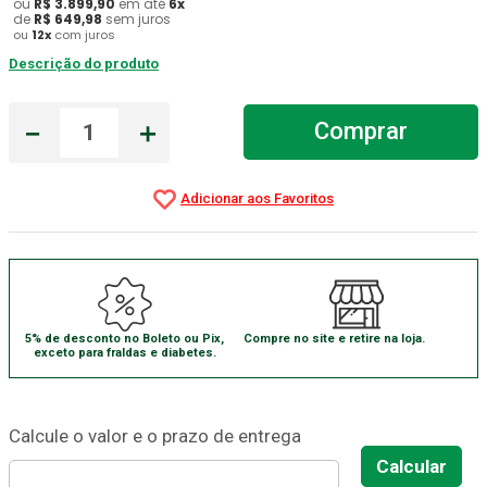
ou
R$
3
.
899
,
90
em até
6
x
de
R$
649
,
98
sem juros
Absorvente Geriatrico
7
º
ou
12
x
com juros
Descrição do produto
Gaze Esteril
8
º
Cadeira Banho
9
º
－
＋
Comprar
Gaze
10
º
5% de desconto no Boleto ou Pix,
Compre no site e retire na loja.
exceto para fraldas e diabetes.