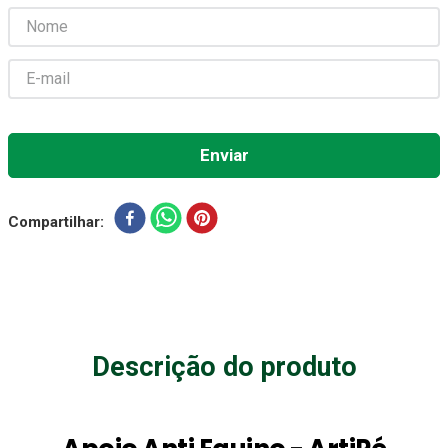
Gaze Esteril
7
º
Littmann
8
º
Cadeira Banho
9
º
Gaze
10
º
Compartilhar
Descrição do produto