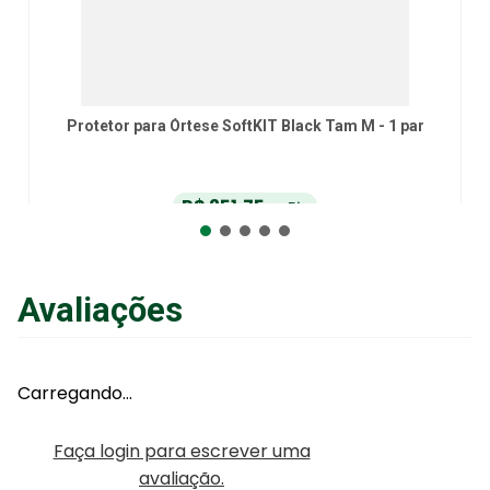
Protetor para Órtese SoftKIT Black Tam M - 1 par
R$
251
,
75
no Pix
ou
R$
265
,
00
em até
6
x
de
R$
44
,
16
sem juros
ou
12
x
com juros
Avaliações
Adicionar ao Carrinho
Carregando…
Faça login para escrever uma
avaliação.