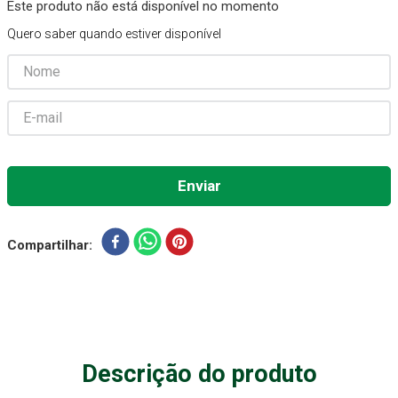
Este produto não está disponível no momento
Absorvente Geriatrico
7
º
Quero saber quando estiver disponível
Gaze Esteril
8
º
Cadeira Banho
9
º
Gaze
10
º
Compartilhar
Descrição do produto