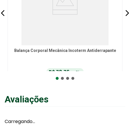
Balança Corporal Mecânica Incoterm Antiderrapante
R$
78
,
76
no Pix
ou
R$
82
,
90
em até
6
x
de
R$
13
,
81
sem juros
ou
12
x
com juros
Avaliações
Adicionar ao Carrinho
Carregando…