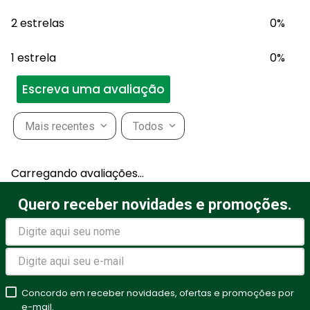
2 estrelas
0%
1 estrela
0%
Escreva uma avaliação
Mais recentes
Todos
Adicionar avaliação
Carregando avaliações…
Título
Quero receber novidades e promoções.
Avalie o produto de 1 a 5
estrelas
Concordo em receber novidades, ofertas e promoções por
★
★
★
★
★
e-mail.