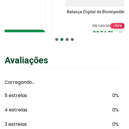
Balança Digital de Bioimpedância Dellamed
R$
149
,
90
-
33
%
R$
94
,
91
no Pix
ou
R$
99
,
90
em até
6
x
de
R$
16
,
65
sem juros
ou
12
x
com juros
Avaliações
Adicionar ao Carrinho
Carregando…
5 estrelas
0%
4 estrelas
0%
3 estrelas
0%