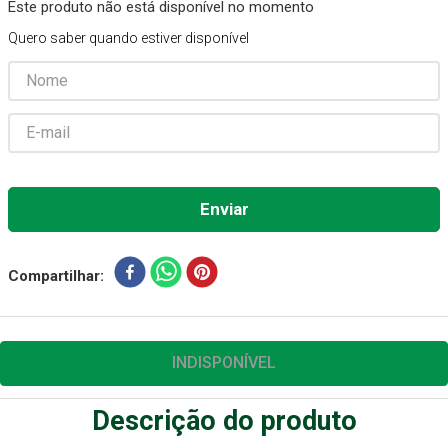
Este produto não está disponível no momento
Aparelho Pressão
7
º
Quero saber quando estiver disponível
Gaze Esteril
8
º
Curativo
9
º
Gaze
10
º
Compartilhar
INDISPONÍVEL
Descrição do produto