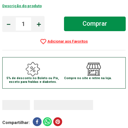
Descrição do produto
Absorvente Geriatrico
7
º
Gaze Esteril
8
º
－
＋
Comprar
Gaze
9
º
Cadeira Banho
10
º
5% de desconto no Boleto ou Pix,
Compre no site e retire na loja.
exceto para fraldas e diabetes.
Compartilhar