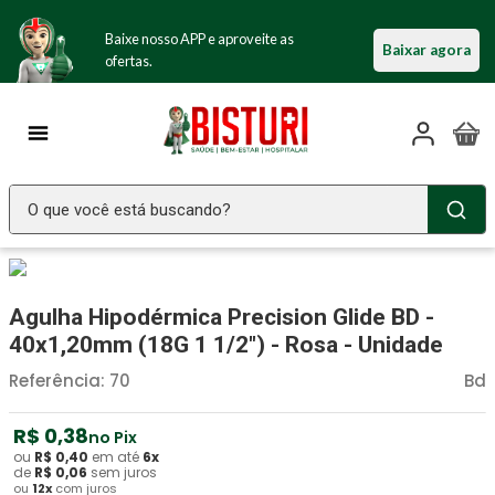
Baixe nosso APP e aproveite as
Baixar agora
ofertas.
O que você está buscando?
TERMOS MAIS BUSCADOS
Seringa Insulina
1
º
Agulha Hipodérmica Precision Glide BD -
Fralda Geriatrica
2
º
40x1,20mm (18G 1 1/2") - Rosa - Unidade
Luva Latex
3
º
Referência
:
70
Bd
Littmann
4
º
R$
0
,
38
no Pix
Estetoscopio Littmann
5
º
ou
R$
0
,
40
em até
6
x
de
R$
0
,
06
sem juros
ou
12
x
com juros
Aparelho Pressão
6
º