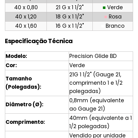
40 x 0,80
21 G x 1 1/2"
■
Verde
40 x 1,20
18 G x 1 1/2"
■
Rosa
40 x 1,60
16 G x 1 1/2"
■
Branco
Especificação Técnica
Modelo:
Precision Glide BD
Cor:
Verde
21G 1 1/2" (Gauge 21,
Tamanho
comprimento 1 e 1/2
(Polegadas):
polegadas)
0,8mm (equivalente
Diâmetro (Ø):
ao Gauge 21)
40mm (equivalente a 1
Comprimento:
1/2 polegadas)
Vendido por unidade