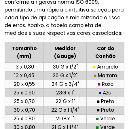
conforme a rigorosa norma ISO 6009,
permitindo uma rápida e intuitiva seleção para
cada tipo de aplicação e minimizando o risco
de erros. Abaixo, a tabela completa de
medidas e suas respectivas cores associadas:
Tamanho
Medidor
Cor do
(mm)
(Gauge)
Canhão
13 x 0,30
30 G x 1/2"
■
Amarelo
13 x 0,45
26 G x 1/2"
■
Marrom
20 x 0,55
24 G x 3/4"
■
Roxo
25 x 0,60
23G x 1"
■
Azul
25 x 0,70
22 G x 1"
■
Preto
30 x 0,70
22 G x 1 1/4"
■
Preto
25 x 0,80
21 G x 1"
■
Verde
30 x 0,80
21 G x 1 1/4"
■
Verde