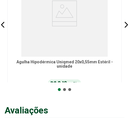
Agulha Hipodérmica Uniqmed 20x0,55mm Estéril -
unidade
R$
0
,
19
no Pix
ou
R$
0
,
20
em até
6
x
de
R$
0
,
03
sem juros
ou
12
x
com juros
Avaliações
Adicionar ao Carrinho