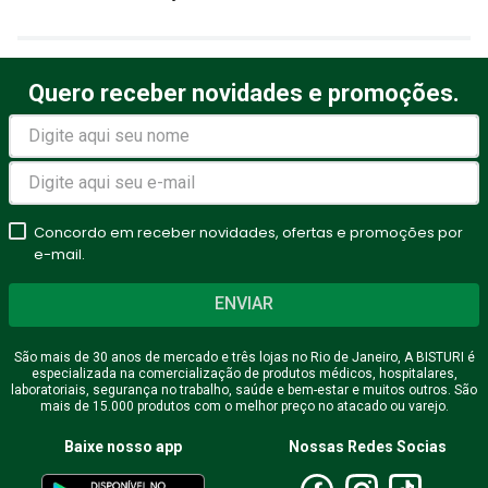
Título
Quero receber novidades e promoções.
Avalie o produto de 1 a 5
estrelas
★
★
★
★
★
Seu nome
Concordo em receber novidades, ofertas e promoções por
e-mail.
ENVIAR
Endereço de email
São mais de 30 anos de mercado e três lojas no Rio de Janeiro, A BISTURI é
especializada na comercialização de produtos médicos, hospitalares,
laboratoriais, segurança no trabalho, saúde e bem-estar e muitos outros. São
mais de 15.000 produtos com o melhor preço no atacado ou varejo.
Escreva uma avaliação
Baixe nosso app
Nossas Redes Socias