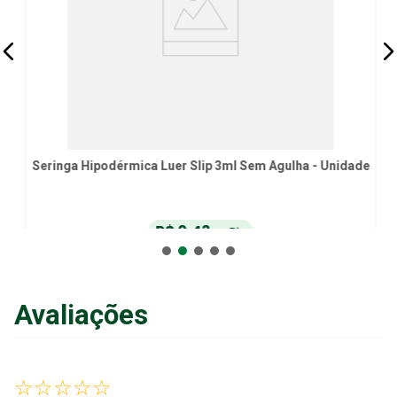
Seringa Hipodérmica Luer Slip 3ml Sem Agulha - Unidade
R$
0
,
43
no Pix
ou
R$
0
,
45
em até
6
x
de
R$
0
,
07
sem juros
ou
12
x
com juros
Avaliações
Adicionar ao Carrinho
☆
☆
☆
☆
☆