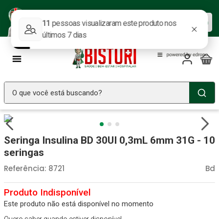
Baixe nosso APP e aproveite as
Baixar agora
ofertas.
O que você está buscando?
TERMOS MAIS BUSCADOS
Seringa Insulina
1
º
Seringa Insulina BD 30UI 0,3mL 6mm 31G - 10
Fralda Geriatrica
2
º
seringas
Luva Latex
3
º
Referência
:
8721
Bd
Littmann
4
º
Absorvente Geriatrico
5
º
Este produto não está disponível no momento
Estetoscopio Littmann
6
º