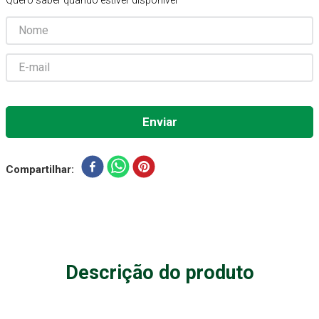
Quero saber quando estiver disponível
Aparelho Pressão
7
º
Gaze Esteril
8
º
Curativo
9
º
Gaze
10
º
Compartilhar
Descrição do produto