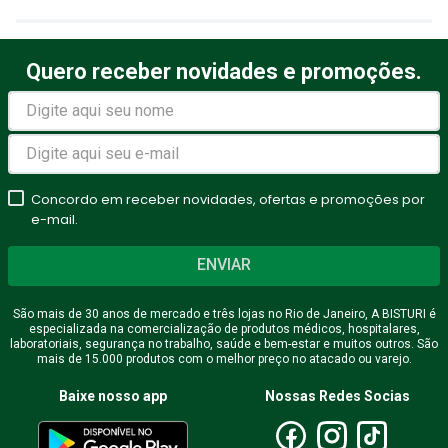
Título
Quero receber novidades e promoções.
Avalie o produto de 1 a 5
estrelas
★
★
★
★
★
Seu nome
Concordo em receber novidades, ofertas e promoções por
e-mail.
ENVIAR
Endereço de email
São mais de 30 anos de mercado e três lojas no Rio de Janeiro, A BISTURI é
especializada na comercialização de produtos médicos, hospitalares,
laboratoriais, segurança no trabalho, saúde e bem-estar e muitos outros. São
mais de 15.000 produtos com o melhor preço no atacado ou varejo.
Escreva uma avaliação
Baixe nosso app
Nossas Redes Socias