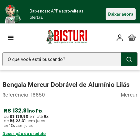
Baixe nosso APP e aproveite as
Baixar agora
ofertas.
O que você está buscando?
TERMOS MAIS BUSCADOS
Bengala Mercur Dobrável de Alumínio Lilás
Seringa Insulina
1
º
Referência
:
16650
Mercur
Fralda Geriatrica
2
º
Luva Latex
3
º
R$
132
,
91
no Pix
ou
R$
139
Estetoscopio Littmann
,
90
em até
6
x
4
º
de
R$
23
,
31
sem juros
ou
12
x
com juros
Littmann
5
º
Descrição do produto
Absorvente Geriatrico
6
º