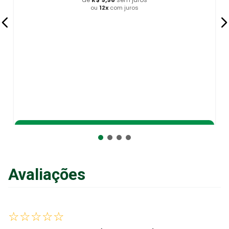
ou
12
x
com juros
Adicionar ao Carrinho
Avaliações
☆
☆
☆
☆
☆