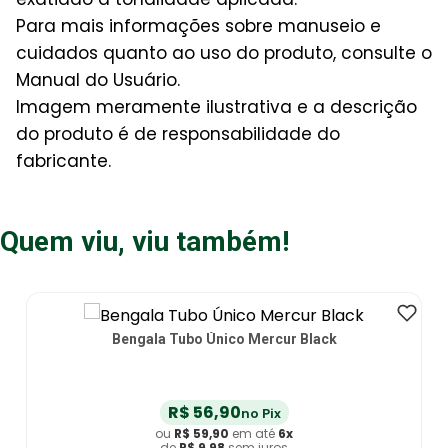
Para mais informações sobre manuseio e
cuidados quanto ao uso do produto, consulte o
Manual do Usuário.
Imagem meramente ilustrativa e a descrição
do produto é de responsabilidade do
fabricante.
Quem viu, viu também!
Bengala Tubo Único Mercur Black
R$
56
,
90
no Pix
ou
R$
59
,
90
em até
6
x
de
R$
9
,
98
sem juros