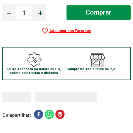
Gaze Esteril
7
º
－
＋
Comprar
Aparelho Pressão
8
º
Cadeira Banho
9
º
Gaze
10
º
5% de desconto no Boleto ou Pix,
Compre no site e retire na loja.
exceto para fraldas e diabetes.
Compartilhar