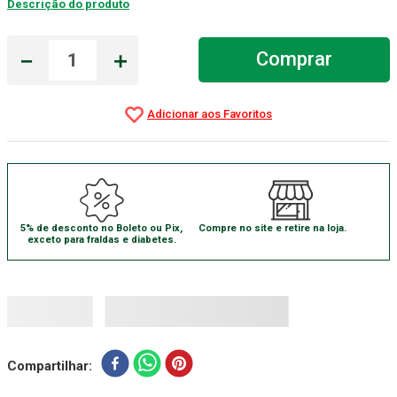
Descrição do produto
Aparelho Pressão
7
º
－
＋
Comprar
Gaze Esteril
8
º
Curativo
9
º
Gaze
10
º
5% de desconto no Boleto ou Pix,
Compre no site e retire na loja.
exceto para fraldas e diabetes.
Compartilhar