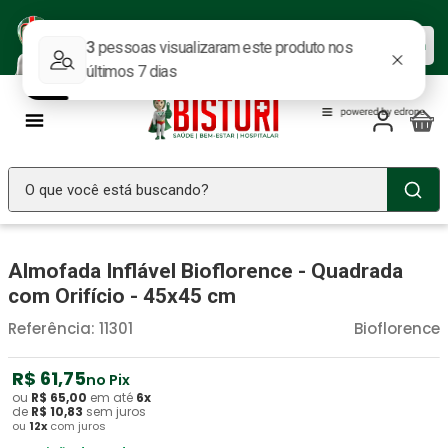
Baixe nosso APP e aproveite as
Baixar agora
ofertas.
O que você está buscando?
TERMOS MAIS BUSCADOS
Almofada Inflável Bioflorence - Quadrada
Seringa Insulina
1
º
com Orifício - 45x45 cm
Fralda Geriatrica
2
º
Referência
:
11301
Bioflorence
Luva Latex
3
º
Littmann
R$
61
4
º
,
75
no Pix
ou
R$
65
,
00
em até
6
x
Absorvente Geriatrico
5
º
de
R$
10
,
83
sem juros
ou
12
x
com juros
Estetoscopio Littmann
6
º