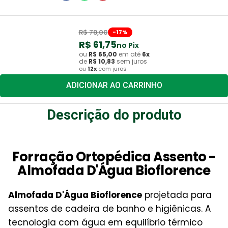
R$
78
,
00
-
17
%
R$
61
,
75
no Pix
ou
R$
65
,
00
em até
6
x
de
R$
10
,
83
sem juros
ou
12
x
com juros
ADICIONAR AO CARRINHO
Descrição do produto
Forração Ortopédica Assento -
Almofada D'Água Bioflorence
Almofada D'Água Bioflorence
projetada para
assentos de cadeira de banho e higiênicas. A
tecnologia com água em equilíbrio térmico