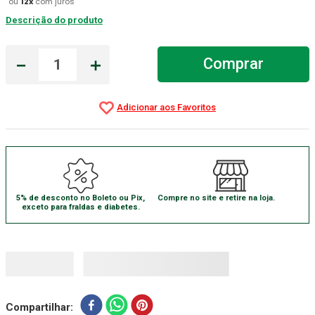
ou
12
x
com juros
Descrição do produto
Gaze Esteril
7
º
Aparelho Pressão
8
º
－
＋
Comprar
Cadeira Banho
9
º
Gaze
10
º
5% de desconto no Boleto ou Pix,
Compre no site e retire na loja.
exceto para fraldas e diabetes.
Compartilhar