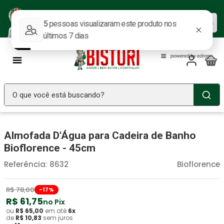
Baixe nosso APP e aproveite as
Baixar agora
ofertas.
O que você está buscando?
TERMOS MAIS BUSCADOS
Almofada D'Água para Cadeira de Banho
Seringa Insulina
1
º
Bioflorence - 45cm
Fralda Geriatrica
2
º
Referência
:
8632
Bioflorence
Luva Latex
3
º
Estetoscopio Littmann
4
º
R$
78
,
00
-
17
%
R$
61
,
75
no Pix
Littmann
5
º
ou
R$
65
,
00
em até
6
x
de
R$
10
,
83
sem juros
Absorvente Geriatrico
6
º