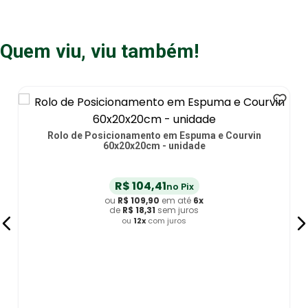
Quem viu, viu também!
Rolo de Posicionamento em Espuma e Courvin
60x20x20cm - unidade
R$
104
,
41
no Pix
ou
R$
109
,
90
em até
6
x
de
R$
18
,
31
sem juros
ou
12
x
com juros