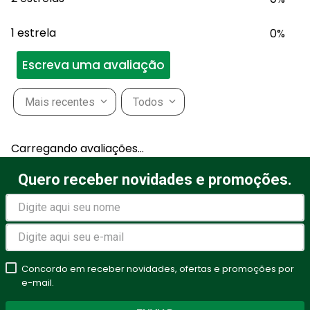
1 estrela
0%
Escreva uma avaliação
Mais recentes
Todos
Adicionar avaliação
Carregando avaliações…
Título
Quero receber novidades e promoções.
Avalie o produto de 1 a 5
estrelas
Concordo em receber novidades, ofertas e promoções por
★
★
★
★
★
e-mail.
Seu nome