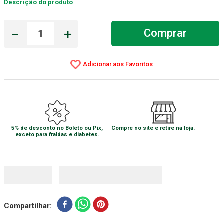
Descrição do produto
Gaze Esteril
7
º
－
＋
Comprar
Aparelho Pressão
8
º
Cadeira Banho
9
º
Gaze
10
º
5% de desconto no Boleto ou Pix,
Compre no site e retire na loja.
exceto para fraldas e diabetes.
Compartilhar