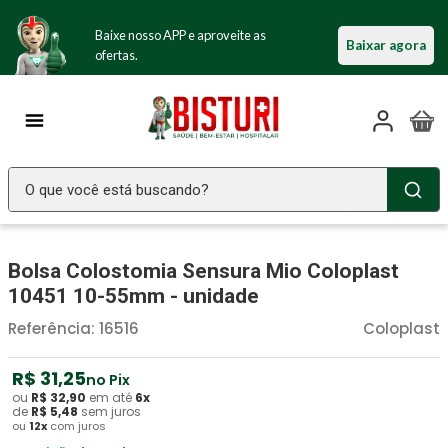
Baixe nosso APP e aproveite as
Baixar agora
ofertas.
O que você está buscando?
TERMOS MAIS BUSCADOS
Bolsa Colostomia Sensura Mio Coloplast
Seringa Insulina
1
º
10451 10-55mm - unidade
Fralda Geriatrica
2
º
Referência
:
16516
Coloplast
Luva Latex
3
º
Estetoscopio Littmann
R$
31
4
º
,
25
no Pix
ou
R$
32
,
90
em até
6
x
Littmann
5
º
de
R$
5
,
48
sem juros
ou
12
x
com juros
Absorvente Geriatrico
6
º