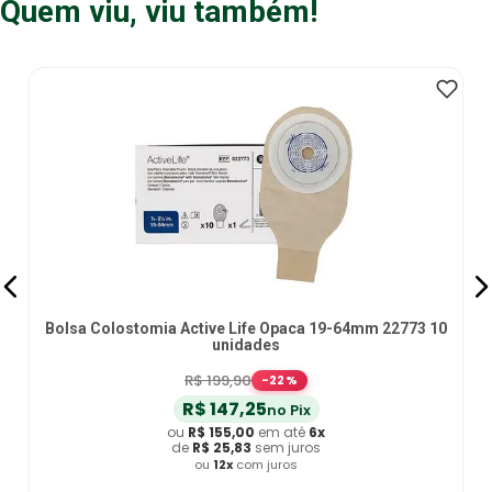
Quem viu, viu também!
Bolsa Colostomia Active Life Opaca 19-64mm 22773 10
unidades
R$
199
,
90
-
22
%
R$
147
,
25
no Pix
ou
R$
155
,
00
em até
6
x
de
R$
25
,
83
sem juros
ou
12
x
com juros