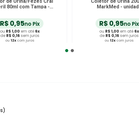
or de Urina/Fezes Cral
Coletor de Urina 20
éril 80ml com Tampa -
MarkMed - unidad
unidade
R$
0
,
95
R$
0
,
95
no Pix
no Pix
ou
R$
1
,
00
em até
6
x
ou
R$
1
,
00
em até
6
x
de
R$
0
,
16
sem juros
de
R$
0
,
16
sem juros
ou
12
x
com juros
ou
12
x
com juros
dicionar ao Carrinho
Adicionar ao Carrin
es)