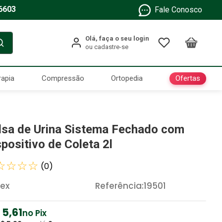
6603
Fale Conosco
Ofertas
rapia
Compressão
Ortopedia
lsa de Urina Sistema Fechado com
spositivo de Coleta 2l
☆
☆
☆
☆
(
0
)
tex
Referência
:
19501
5
,
61
no Pix