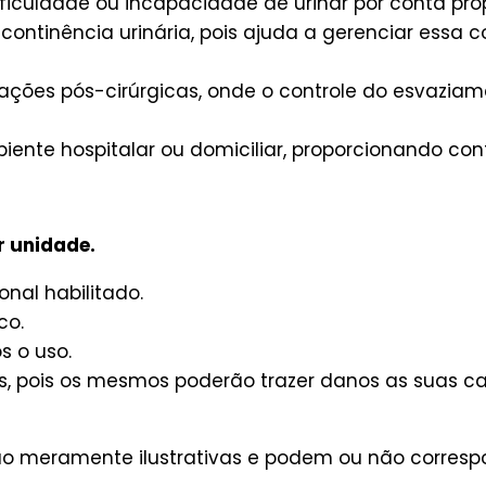
ificuldade ou incapacidade de urinar por conta próp
continência urinária, pois ajuda a gerenciar essa 
ações pós-cirúrgicas, onde o controle do esvaziam
nte hospitalar ou domiciliar, proporcionando con
r unidade.
nal habilitado.
co.
s o uso.
, pois os mesmos poderão trazer danos as suas car
são meramente ilustrativas e podem ou não corres