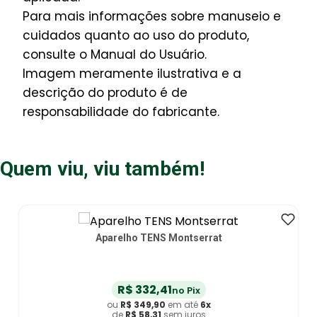
Para mais informações sobre manuseio e
cuidados quanto ao uso do produto,
consulte o Manual do Usuário.
Imagem meramente ilustrativa e a
descrição do produto é de
responsabilidade do fabricante.
Quem viu, viu também!
Aparelho TENS Montserrat
R$
332
,
41
no Pix
ou
R$
349
,
90
em até
6
x
de
R$
58
,
31
sem juros