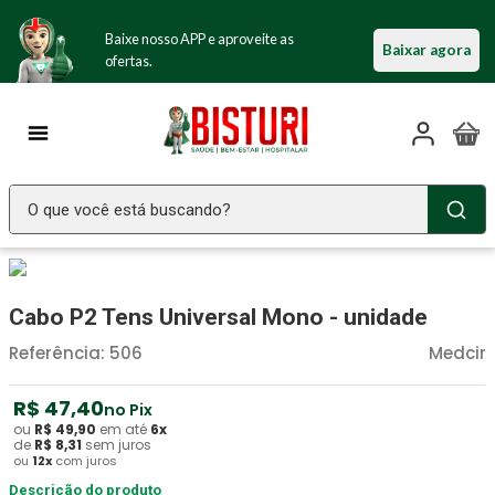
Baixe nosso APP e aproveite as
Baixar agora
ofertas.
O que você está buscando?
TERMOS MAIS BUSCADOS
Seringa Insulina
1
º
Cabo P2 Tens Universal Mono - unidade
Fralda Geriatrica
2
º
Referência
:
506
Medcir
Luva Latex
3
º
R$
47
,
40
no Pix
Estetoscopio Littmann
4
º
ou
R$
49
,
90
em até
6
x
de
R$
8
,
31
sem juros
Littmann
5
º
ou
12
x
com juros
Absorvente Geriatrico
Descrição do produto
6
º