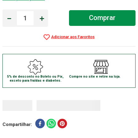
Gaze Esteril
7
º
－
＋
Comprar
Aparelho Pressão
8
º
Cadeira Banho
9
º
Gaze
10
º
5% de desconto no Boleto ou Pix,
Compre no site e retire na loja.
exceto para fraldas e diabetes.
Compartilhar