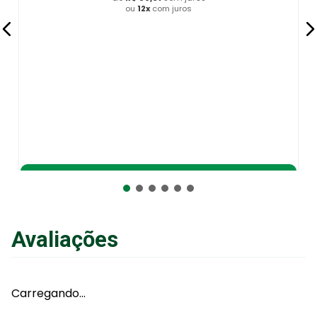
ou
12
x
com juros
Adicionar ao Carrinho
Avaliações
Carregando…