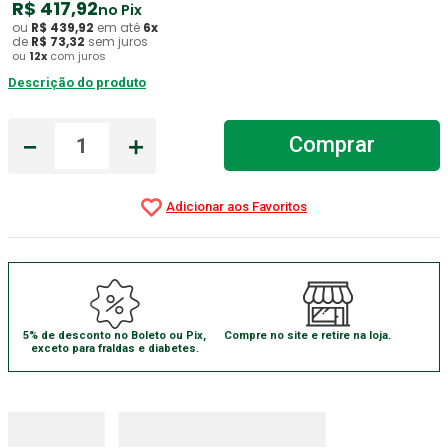
R$
417
,
92
no Pix
ou
R$
439
,
92
em até
6
x
Absorvente Geriatrico
7
º
de
R$
73
,
32
sem juros
ou
12
x
com juros
Gaze Esteril
8
º
Descrição do produto
Gaze
9
º
Cadeira Banho
10
º
－
＋
Comprar
5% de desconto no Boleto ou Pix,
Compre no site e retire na loja.
exceto para fraldas e diabetes.