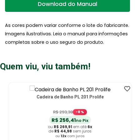
Download do Manual
As cores podem variar conforme o lote do fabricante.
Imagens ilustrativas. Leia o manual para informações
completas sobre o uso seguro do produto.
Quem viu, viu também!
Cadeira de Banho PL 201 Prolife
R$
293
,
38
-
8
%
R$
256
,
41
no Pix
ou
R$
269
,
91
em até
6
x
de
R$
44
,
98
sem juros
ou
12
x
com juros