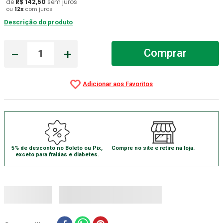
de
R$
142
,
50
sem juros
ou
12
x
com juros
Aparelho Pressão
7
º
Descrição do produto
Gaze Esteril
8
º
Curativo
－
＋
9
º
Comprar
Gaze
10
º
5% de desconto no Boleto ou Pix,
Compre no site e retire na loja.
exceto para fraldas e diabetes.