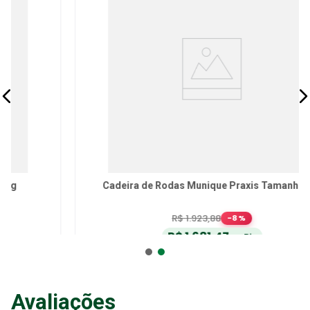
Cadeira de Rodas Munique Praxis Tamanho 18"
R$
1
.
923
,
88
-
8
%
R$
1
.
681
,
47
no Pix
ou
R$
1
.
769
,
97
em até
6
x
de
R$
294
,
99
sem juros
ou
12
x
com juros
Avaliações
Adicionar ao Carrinho