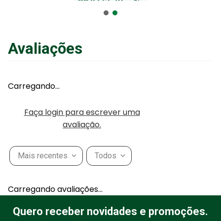
R$
2
.
565
,
01
no Pix
ou
R$
2
.
700
,
01
em até
6
x
de
R$
450
,
00
sem juros
ou
12
x
com juros
Avaliações
Adicionar ao Carrinho
Carregando…
Faça login para escrever uma
avaliação.
Mais recentes
Todos
Carregando avaliações…
Quero receber novidades e promoções.