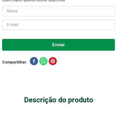
Quero saber quando estiver disponível
Absorvente Geriatrico
7
º
Gaze Esteril
8
º
Gaze
9
º
Cadeira Banho
10
º
Compartilhar
Descrição do produto