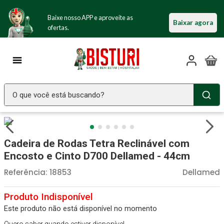
Baixe nosso APP e aproveite as
Baixar agora
ofertas.
O que você está buscando?
TERMOS MAIS BUSCADOS
Seringa Insulina
1
º
Cadeira de Rodas Tetra Reclinável com
Fralda Geriatrica
2
º
Encosto e Cinto D700 Dellamed - 44cm
Luva Latex
3
º
Referência
:
18853
Dellamed
Littmann
4
º
Estetoscopio Littmann
5
º
Este produto não está disponível no momento
Aparelho Pressão
6
º