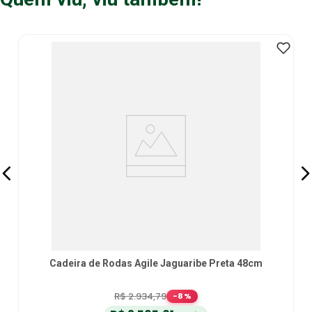
Cadeira de Rodas Agile Jaguaribe Preta 48cm
R$
2
.
934
,
79
-
8
%