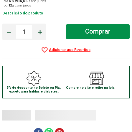
de
R$
206
,
65
sem juros
ou
12
x
com juros
Aparelho Pressão
7
º
Descrição do produto
Gaze Esteril
8
º
Curativo
－
＋
9
º
Comprar
Gaze
10
º
5% de desconto no Boleto ou Pix,
Compre no site e retire na loja.
exceto para fraldas e diabetes.