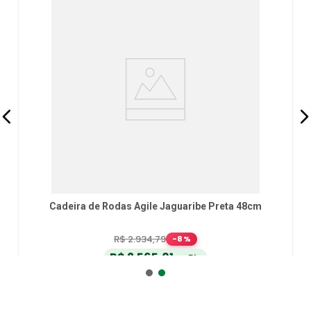
Cadeira de Rodas Agile Jaguaribe Preta 48cm
R$
2
.
934
,
79
-
8
%
R$
2
.
565
,
01
no Pix
ou
R$
2
.
700
,
01
em até
6
x
de
R$
450
,
00
sem juros
ou
12
x
com juros