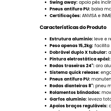
Swing away:
apoio pés incli
Pneus antifuro PU:
baixa ma
Certificações:
ANVISA e INM
Características do Produto
Estrutura alumínio:
leve e r
Peso apenas 15,2kg:
facilita
Dobrável duplo X tubular:
a
Pintura eletrostática epóxi:
Rodas traseiras 24":
aro alu
Sistema quick release:
enga
Pneus antifuro PU:
manuten
Rodas dianteiras 8":
pneu m
Rolamentos blindados:
movi
Garfos alumínio:
leveza tota
Apoios braços reguláveis:
a