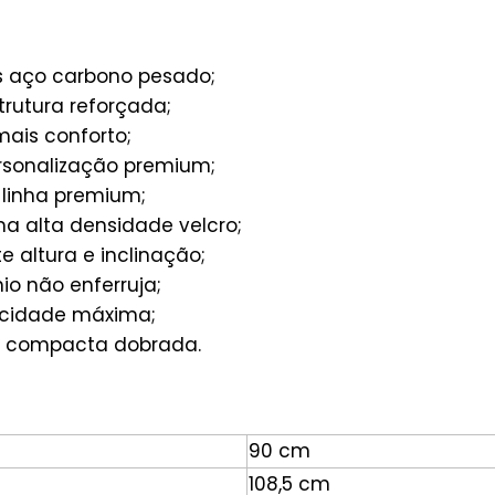
vs aço carbono pesado;
trutura reforçada;
is conforto;
sonalização premium;
 linha premium;
 alta densidade velcro;
e altura e inclinação;
io não enferruja;
icidade máxima;
a compacta dobrada.
90 cm
108,5 cm