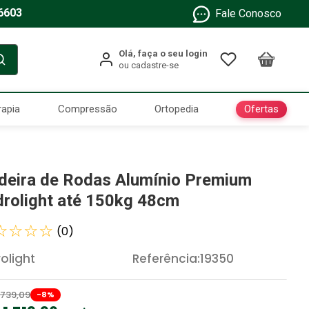
6603
Fale Conosco
Ofertas
rapia
Compressão
Ortopedia
deira de Rodas Alumínio Premium
drolight até 150kg 48cm
☆
☆
☆
☆
(
0
)
rolight
Referência
:
19350
739
,
09
-
8
%