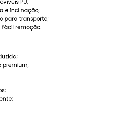
víveis PU;
a e inclinação;
 para transporte;
:
fácil remoção.
uzida;
o premium;
os;
ente;