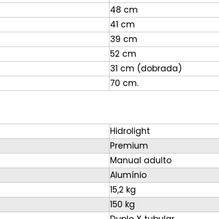
48 cm
41 cm
39 cm
52 cm
31 cm (dobrada)
70 cm.
Hidrolight
Premium
Manual adulto
Alumínio
15,2 kg
150 kg
Duplo X tubular