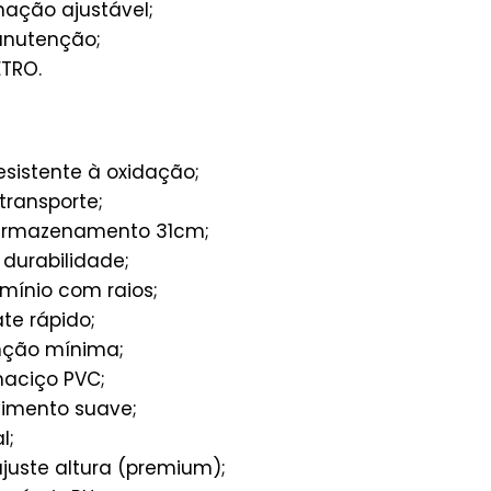
nação ajustável;
nutenção;
ETRO.
esistente à oxidação;
 transporte;
rmazenamento 31cm;
durabilidade;
mínio com raios;
te rápido;
ção mínima;
aciço PVC;
mento suave;
l;
juste altura (premium);