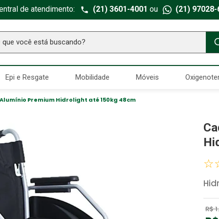
entral de atendimento:
(21) 3601-4001
ou
(21) 97028-
ue você está buscando?
TERMOS MAIS BUSCADOS
Epi e Resgate
Mobilidade
Móveis
Oxigenote
Seringa Insulina
1
º
Fralda Geriatrica
2
º
Alumínio Premium Hidrolight até 150kg 48cm
Luva Latex
3
º
Ca
Estetoscopio Littmann
4
º
Hi
Aparelho Pressão
5
º
☆
Absorvente Geriatrico
6
º
Hid
Gaze Esteril
7
º
Littmann
8
º
R$
1
.
Cadeira Banho
9
º