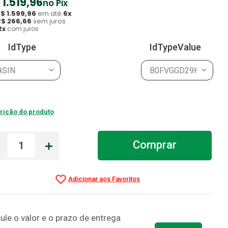
1
.
519
,
96
no Pix
R$
1
.
599
,
96
em até
6
x
R$
266
,
66
sem juros
2
x
com juros
IdType
IdTypeValue
ASIN
B0FVGGD29H
rição do produto
－
＋
Comprar