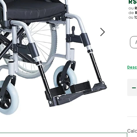
R$
ou
Gaze
10
º
de
ou
1
Desc