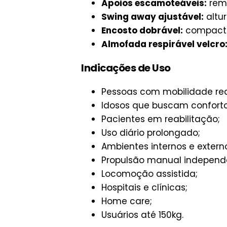
Apoios escamoteáveis:
remo
Swing away ajustável:
altur
Encosto dobrável:
compacto
Almofada respirável velcro
Indicações de Uso
Pessoas com mobilidade red
Idosos que buscam confort
Pacientes em reabilitação;
Uso diário prolongado;
Ambientes internos e extern
Propulsão manual independ
Locomoção assistida;
Hospitais e clínicas;
Home care;
Usuários até 150kg.