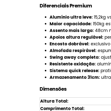
Diferenciais Premium
Alumínio ultra leve:
15,2kg 
Maior capacidade:
150kg es
Assento mais largo:
48cm ma
Apoios altura regulável:
per
Encosto dobrável:
exclusivo
Almofada respirável:
espuma
Swing away completo:
ajust
Resistente oxidação:
alumín
Sistema quick release:
prat
Armazenamento 31cm:
ultr
Dimensões
Altura Total:
Comprimento Total: