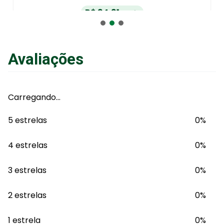
R$
94
,
91
no Pix
ou
R$
99
,
90
em até
6
x
de
R$
16
,
65
sem juros
ou
12
x
com juros
Avaliações
Adicionar ao Carrinho
Carregando…
5 estrelas
0%
4 estrelas
0%
3 estrelas
0%
2 estrelas
0%
1 estrela
0%