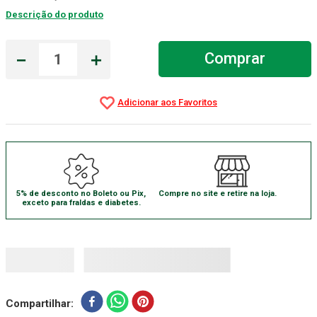
Descrição do produto
Aparelho Pressão
7
º
Gaze Esteril
8
º
－
＋
Comprar
Curativo
9
º
Gaze
10
º
5% de desconto no Boleto ou Pix,
Compre no site e retire na loja.
exceto para fraldas e diabetes.
Compartilhar