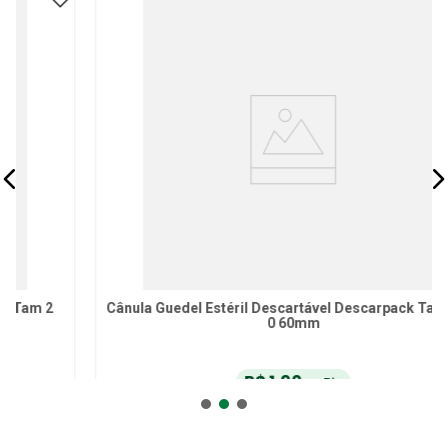
Cânula Guedel Estéril Descartável Descarpack Tamanho
0 60mm
R$
1
,
90
no Pix
ou
R$
2
,
00
em até
6
x
de
R$
0
,
33
sem juros
ou
12
x
com juros