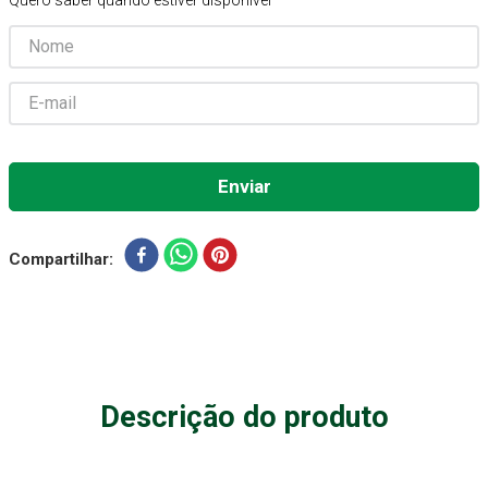
Quero saber quando estiver disponível
Aparelho Pressão
7
º
Gaze Esteril
8
º
Curativo
9
º
Gaze
10
º
Compartilhar
Descrição do produto