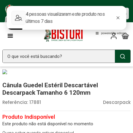
Baixe nosso APP e aproveite as
Baixar agora
ofertas.
O que você está buscando?
TERMOS MAIS BUSCADOS
Seringa Insulina
1
º
Cânula Guedel Estéril Descartável
Fralda Geriatrica
2
º
Descarpack Tamanho 6 120mm
Luva Latex
3
º
Referência
:
17881
Descarpack
Littmann
4
º
Absorvente Geriatrico
5
º
Este produto não está disponível no momento
Estetoscopio Littmann
6
º