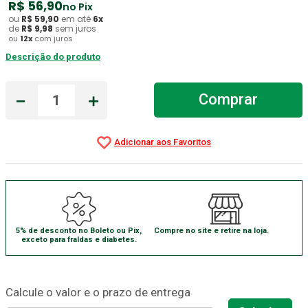
R$
56
,
90
no Pix
ou
R$
59
,
90
em até
6
x
Aparelho Pressão
7
º
de
R$
9
,
98
sem juros
ou
12
x
com juros
Gaze Esteril
8
º
Descrição do produto
Curativo
9
º
Gaze
10
º
－
＋
Comprar
5% de desconto no Boleto ou Pix,
Compre no site e retire na loja.
exceto para fraldas e diabetes.