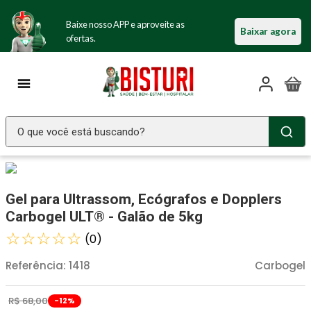
Baixe nosso APP e aproveite as
Baixar agora
ofertas.
O que você está buscando?
TERMOS MAIS BUSCADOS
Seringa Insulina
1
º
Gel para Ultrassom, Ecógrafos e Dopplers
Fralda Geriatrica
2
º
Carbogel ULT® - Galão de 5kg
Luva Latex
☆
☆
☆
☆
☆
3
º
(
0
)
Littmann
4
º
Referência
:
1418
Carbogel
Absorvente Geriatrico
5
º
R$
68
,
00
-
12
%
Estetoscopio Littmann
6
º