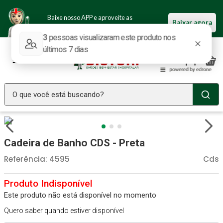
Baixe nosso APP e aproveite as
Baixar agora
ofertas.
O que você está buscando?
TERMOS MAIS BUSCADOS
Seringa Insulina
1
º
Cadeira de Banho CDS - Preta
Fralda Geriatrica
2
º
Referência
:
4595
Cds
Luva Latex
3
º
Estetoscopio Littmann
4
º
Este produto não está disponível no momento
Aparelho Pressão
5
º
Quero saber quando estiver disponível
Littmann
6
º