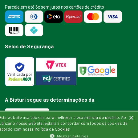
Parcele em até 6x sem juros nos cartões de crédito
Selos de Segurança
Verificada por
A Bisturi segue as determinações da
×
Este website usa cookies para melhorar a experiência do usuário. Ao
utilizar o nosso website, estará a concordar com todos os cookies de
acordo com nossa Política de Cookies.
Bisturi Distribuidora de Material Hospitalar Ltda | Rua Miguel de Frias, 150 -
Mostrar detalhes
loja | Icaraí | Niterói - Rio de Janeiro | CEP: 24.220-003 | CNPJ: 32.561.144/0001-