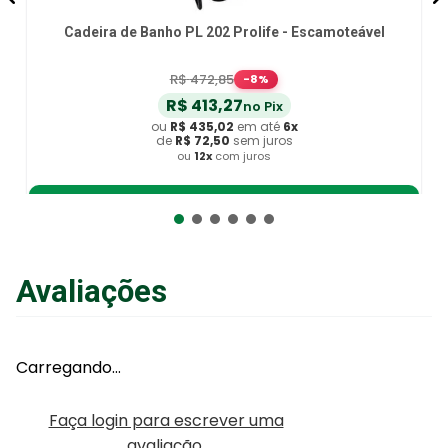
Cadeira de Banho PL 202 Prolife - Escamoteável
R$
472
,
85
-
8
%
R$
413
,
27
no Pix
ou
R$
435
,
02
em até
6
x
de
R$
72
,
50
sem juros
ou
12
x
com juros
Adicionar ao Carrinho
Avaliações
Carregando…
Faça login para escrever uma
avaliação.