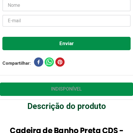
Absorvente Geriatrico
7
º
Gaze Esteril
8
º
Cadeira Banho
9
º
Gaze
10
º
Compartilhar
INDISPONÍVEL
Descrição do produto
Cadeira de Banho Preta CDS -