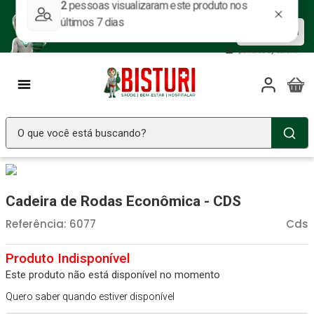
Baixe nosso APP e aproveite as
Baixar agora
ofertas.
O que você está buscando?
TERMOS MAIS BUSCADOS
Seringa Insulina
1
º
Cadeira de Rodas Econômica - CDS
Fralda Geriatrica
2
º
Referência
:
6077
Cds
Luva Latex
3
º
Littmann
4
º
Este produto não está disponível no momento
Absorvente Geriatrico
5
º
Quero saber quando estiver disponível
Estetoscopio Littmann
6
º