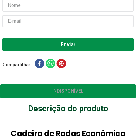
Aparelho Pressão
7
º
Gaze Esteril
8
º
Curativo
9
º
Gaze
10
º
Compartilhar
INDISPONÍVEL
Descrição do produto
Cadeira de Rodas Econômica