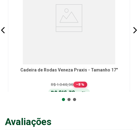
Cadeira de Rodas Veneza Praxis - Tamanho 17"
R$
1
.
048
,
96
-
8
%
R$
916
,
79
no Pix
ou
R$
965
,
04
em até
6
x
de
R$
160
,
84
sem juros
ou
12
x
com juros
Avaliações
Adicionar ao Carrinho