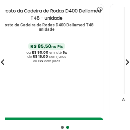
Abraçadeira 7/8 Furo Quadrado Cadeira Rodas
Jaguaribe - unidade
R$
33
,
25
no Pix
ou
R$
35
,
00
em até
6
x