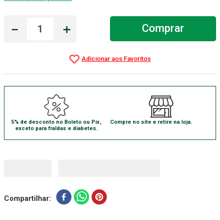
Absorvente Geriatrico
7
º
－
＋
Comprar
Gaze Esteril
8
º
Gaze
9
º
Cadeira Banho
10
º
5% de desconto no Boleto ou Pix,
Compre no site e retire na loja.
exceto para fraldas e diabetes.
Compartilhar