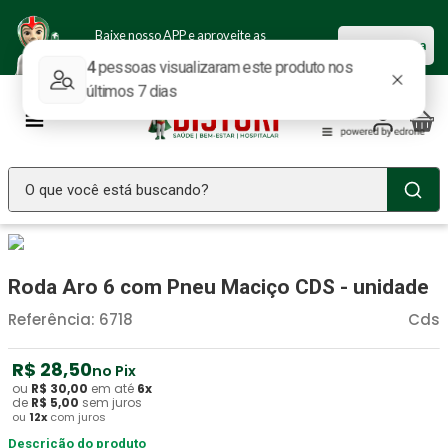
Baixe nosso APP e aproveite as
Baixar agora
ofertas.
O que você está buscando?
TERMOS MAIS BUSCADOS
Seringa Insulina
1
º
Roda Aro 6 com Pneu Maciço CDS - unidade
Fralda Geriatrica
2
º
Referência
:
6718
Cds
Luva Latex
3
º
R$
28
,
50
no Pix
Littmann
4
º
ou
R$
30
,
00
em até
6
x
de
R$
5
,
00
sem juros
Estetoscopio Littmann
5
º
ou
12
x
com juros
Aparelho Pressão
Descrição do produto
6
º