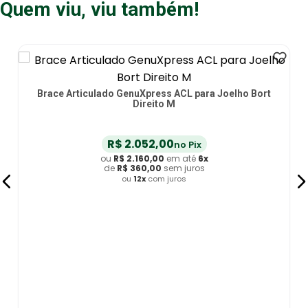
Quem viu, viu também!
Brace Articulado GenuXpress ACL para Joelho Bort
Direito M
R$
2
.
052
,
00
no Pix
ou
R$
2
.
160
,
00
em até
6
x
de
R$
360
,
00
sem juros
ou
12
x
com juros