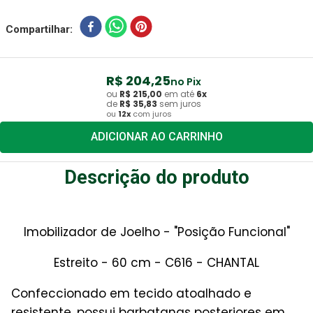
Compartilhar
R$
204
,
25
no Pix
ou
R$
215
,
00
em até
6
x
de
R$
35
,
83
sem juros
ou
12
x
com juros
ADICIONAR AO CARRINHO
Descrição do produto
Imobilizador de Joelho - "Posição Funcional"
Estreito - 60 cm - C616 - CHANTAL
Confeccionado em tecido atoalhado e
resistente, possui barbatanas posteriores em