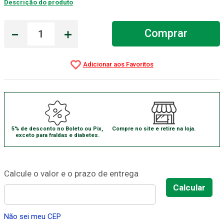
Descrição do produto
Absorvente Geriatrico
7
º
－
＋
Comprar
Gaze Esteril
8
º
Gaze
9
º
Cadeira Banho
10
º
5% de desconto no Boleto ou Pix,
Compre no site e retire na loja.
exceto para fraldas e diabetes.
Não sei meu CEP