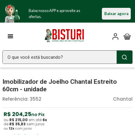
Baixe nosso APP e aproveite as
Baixar agora
ofertas.
O que você está buscando?
TERMOS MAIS BUSCADOS
Imobilizador de Joelho Chantal Estreito
Seringa Insulina
1
º
60cm - unidade
Fralda Geriatrica
2
º
Referência
:
3552
Chantal
Luva Latex
3
º
Littmann
R$
204
4
º
,
25
no Pix
ou
R$
215
,
00
em até
6
x
Estetoscopio Littmann
5
º
de
R$
35
,
83
sem juros
ou
12
x
com juros
Aparelho Pressão
6
º