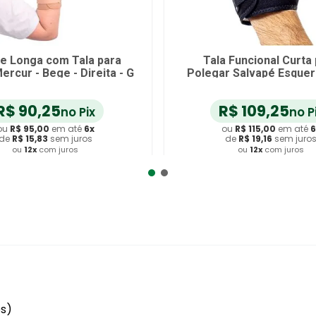
a Punho/Polegar Salvape
Órtese Longa com Ta
cido Curta Esq Preta P-
Punho Mercur - Bege - D
unidade
R$
121
,
60
R$
90
,
25
no Pix
no 
ou
R$
128
,
00
em até
6
x
ou
R$
95
,
00
em at
de
R$
21
,
33
sem juros
de
R$
15
,
83
sem ju
ou
12
x
com juros
ou
12
x
com juros
Adicionar ao Carrinho
Adicionar ao Carr
es)