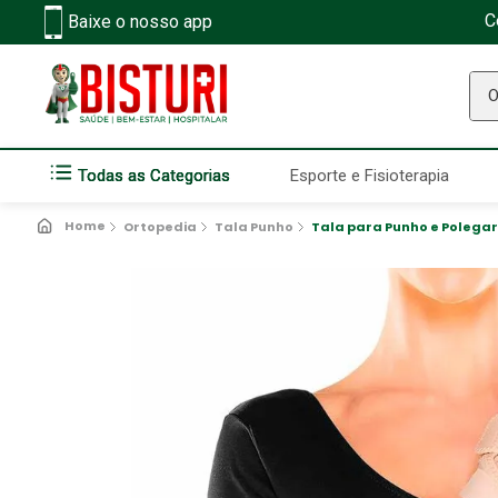
C
Baixe o nosso app
O q
Todas as Categorias
Esporte e Fisioterapia
Ortopedia
Tala Punho
Tala para Punho e Polegar 