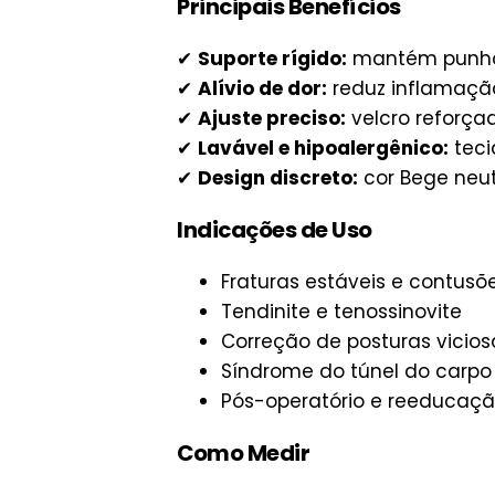
Principais Benefícios
✔
Suporte rígido:
mantém punho 
✔
Alívio de dor:
reduz inflamação
✔
Ajuste preciso:
velcro reforç
✔
Lavável e hipoalergênico:
teci
✔
Design discreto:
cor Bege neu
Indicações de Uso
Fraturas estáveis e contusõ
Tendinite e tenossinovite
Correção de posturas vicios
Síndrome do túnel do carpo
Pós-operatório e reeducação
Como Medir