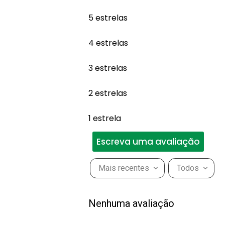
5 estrelas
4 estrelas
3 estrelas
2 estrelas
1 estrela
Escreva uma avaliação
Mais recentes
Todos
Adicionar avaliação
Nenhuma avaliação
Título