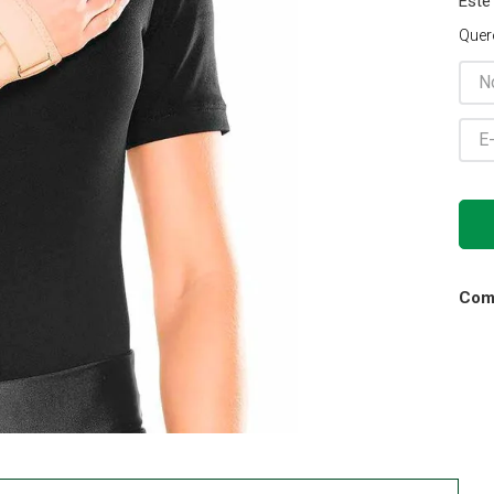
Este
Gaze
Quer
10
º
Comp