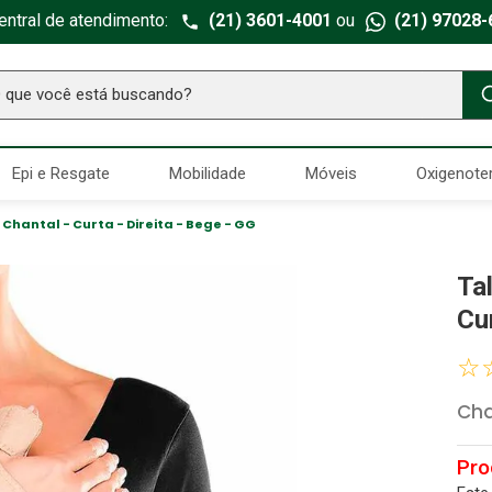
entral de atendimento:
(21) 3601-4001
ou
(21) 97028-
ue você está buscando?
TERMOS MAIS BUSCADOS
Epi e Resgate
Mobilidade
Móveis
Oxigenote
Seringa Insulina
1
º
Fralda Geriatrica
2
º
Chantal - Curta - Direita - Bege - GG
Luva Latex
3
º
Ta
Estetoscopio Littmann
4
º
Cur
Aparelho Pressão
5
º
☆
Littmann
6
º
Cha
Absorvente Geriatrico
7
º
Gaze Esteril
8
º
Cadeira Banho
9
º