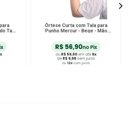
la para
Tala Funcional Curta para
ireita - G
Polegar Salvapé Esquerdo Tam
G - unidade
R$
109
,
25
Pix
no Pix
é
6
x
ou
R$
115
,
00
em até
6
x
ros
de
R$
19
,
16
sem juros
ou
12
x
com juros
inho
Adicionar ao Carrinho