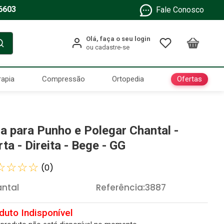
6603
Fale Conosco
Ofertas
rapia
Compressão
Ortopedia
la para Punho e Polegar Chantal -
ta - Direita - Bege - GG
☆
☆
☆
☆
(
0
)
ntal
Referência
:
3887