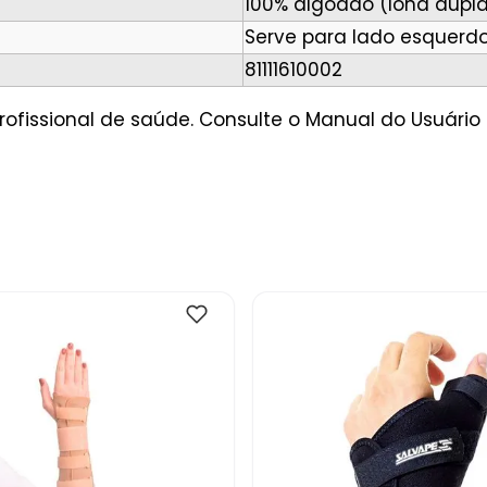
100% algodão (lona dupla)
Serve para lado esquerd
81111610002
rofissional de saúde. Consulte o Manual do Usuár