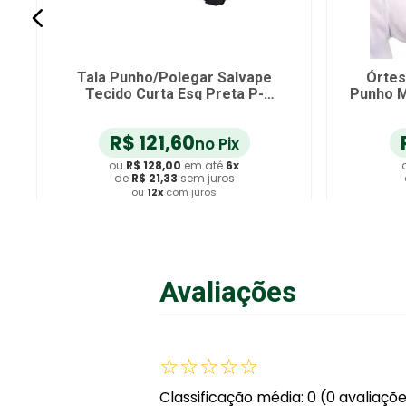
Órtese Curta com Tala para
Tal
Punho Mercur - Bege - Direita - P
Te
e
R$
56
,
90
no Pix
ou
R$
59
,
90
em até
6
x
de
R$
9
,
98
sem juros
ou
12
x
com juros
Adicionar ao Carrinho
Avaliações
☆
☆
☆
☆
☆
Classificação média: 0
(0 avaliaçõ