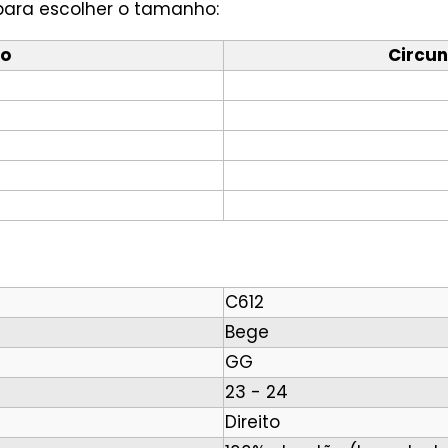
para escolher o tamanho:
o
Circun
C612
Bege
GG
23 - 24
Direito