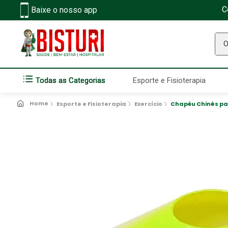
C
Baixe o nosso app
O q
Todas as Categorias
Esporte e Fisioterapia
Esporte e Fisioterapia
Exercício
Chapéu Chinês pa