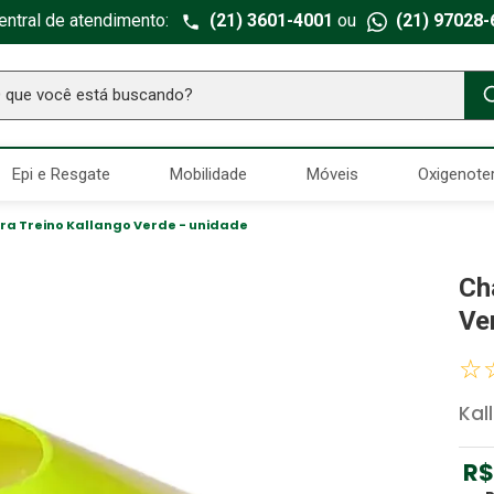
entral de atendimento:
(21) 3601-4001
ou
(21) 97028-
ue você está buscando?
TERMOS MAIS BUSCADOS
Epi e Resgate
Mobilidade
Móveis
Oxigenote
Seringa Insulina
1
º
Fralda Geriatrica
2
º
ra Treino Kallango Verde - unidade
Luva Latex
3
º
Ch
Littmann
4
º
Ve
Absorvente Geriatrico
5
º
☆
Estetoscopio Littmann
6
º
Kal
Aparelho Pressão
7
º
Gaze Esteril
8
º
R$
Curativo
9
º