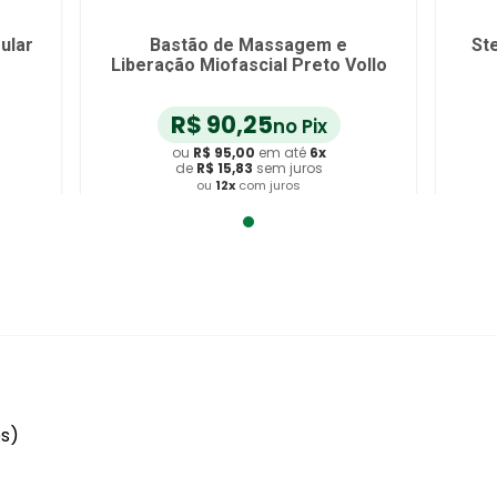
ular
Bastão de Massagem e
St
Liberação Miofascial Preto Vollo
R$
90
,
25
no Pix
ou
R$
95
,
00
em até
6
x
de
R$
15
,
83
sem juros
ou
12
x
com juros
Adicionar ao Carrinho
es)