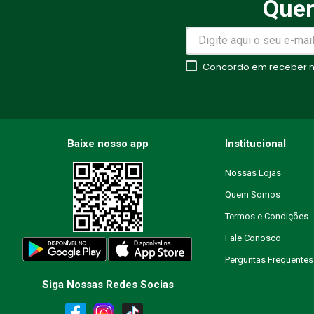
Quer
Avalie o produto de 1 a 5 estr
★
★
★
★
★
Concordo em receber no
Seu nome
Endereço de email
Baixe nosso app
Institucional
Nossas Lojas
Quem Somos
Escreva uma avaliação
Termos e Condições
Fale Conosco
Perguntas Frequentes
Siga Nossas Redes Socias
ENVIAR AVALIAÇÃO