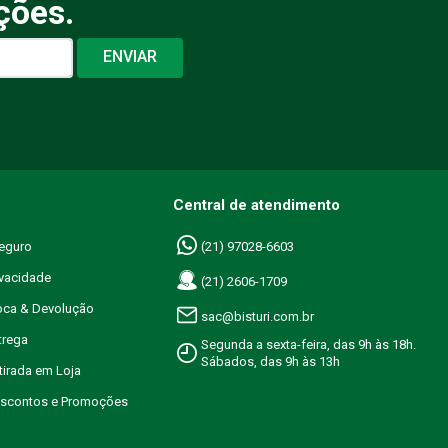
ções.
ENVIAR
Central de atendimento
eguro
(21) 97028-6603
ivacidade
(21) 2606-1709
roca & Devolução
sac@bisturi.com.br
trega
Segunda a sexta-feira, das 9h às 18h.
Sábados, das 9h às 13h
etirada em Loja
Descontos e Promoções