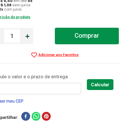
R$
6
,
50
em até
6
x
R$
1
,
08
sem juros
2
x
com juros
rição do produto
－
＋
Comprar
sei meu CEP
artilhar