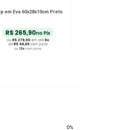
ep em Eva 60x28x10cm Preto
R$
265
,
90
no Pix
ou
R$
279
,
90
em até
6
x
de
R$
46
,
65
sem juros
ou
12
x
com juros
Adicionar ao Carrinho
0%