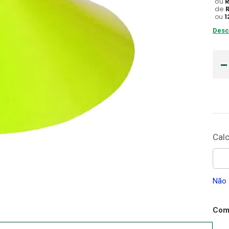
ou
de
Gaze
ou
1
10
º
Desc
Não 
Comp