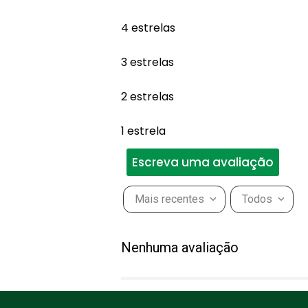
4 estrelas
3 estrelas
2 estrelas
1 estrela
Escreva uma avaliação
Mais recentes
Todos
Adicionar avaliação
Nenhuma avaliação
Título