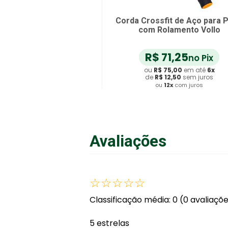
Corda Crossfit de Aço para P
com Rolamento Vollo
R$
71
,
25
no Pix
ou
R$
75
,
00
em até
6
x
de
R$
12
,
50
sem juros
ou
12
x
com juros
Adicionar ao Carrinho
Avaliações
☆
☆
☆
☆
☆
Classificação média: 0
(0 avaliaçõ
5 estrelas