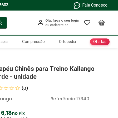
6603
Fale Conosco
Ofertas
rapia
Compressão
Ortopedia
apéu Chinês para Treino Kallango
rde - unidade
☆
☆
☆
☆
(
0
)
lango
Referência
:
17340
6
,
18
no Pix