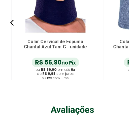
Colar Cervical de Espuma
Cola
Chantal Azul Tam G - unidade
Chanta
R$
56
,
90
no Pix
ou
R$
59
,
90
em até
6
x
de
R$
9
,
98
sem juros
ou
12
x
com juros
Adicionar ao Carrinho
A
Avaliações