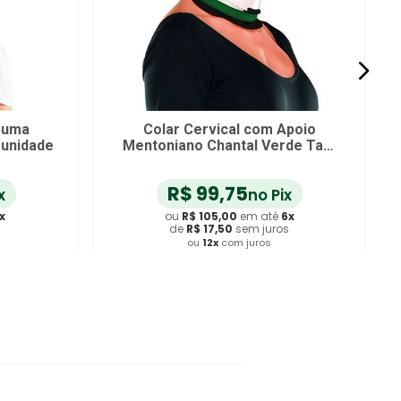
spuma
Colar Cervical com Apoio
 unidade
Mentoniano Chantal Verde Tam
M
R$
99
,
75
x
no Pix
x
ou
R$
105
,
00
em até
6
x
s
de
R$
17
,
50
sem juros
ou
12
x
com juros
ho
Adicionar ao Carrinho