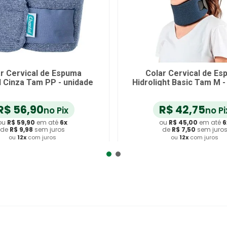
r Cervical de Espuma
Colar Cervical de E
l Cinza Tam PP - unidade
Hidrolight Basic Tam M -
R$
56
,
90
R$
42
,
75
no Pix
no Pi
ou
R$
59
,
90
em até
6
x
ou
R$
45
,
00
em até
6
de
R$
9
,
98
sem juros
de
R$
7
,
50
sem juro
ou
12
x
com juros
ou
12
x
com juros
dicionar ao Carrinho
Adicionar ao Carrin