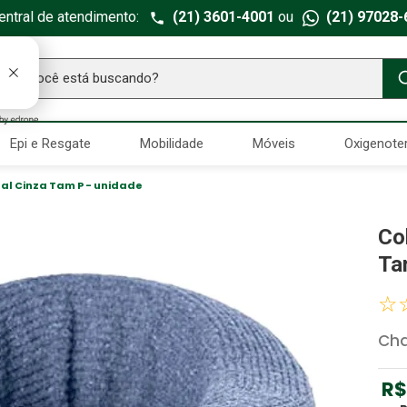
entral de atendimento:
(21) 3601-4001
ou
(21) 97028-
ue você está buscando?
TERMOS MAIS BUSCADOS
Epi e Resgate
Mobilidade
Móveis
Oxigenote
Seringa Insulina
1
º
Fralda Geriatrica
2
º
al Cinza Tam P - unidade
Luva Latex
3
º
Co
Estetoscopio Littmann
4
º
Ta
Aparelho Pressão
5
º
☆
Littmann
6
º
Cha
Absorvente Geriatrico
7
º
Gaze Esteril
8
º
R$
Cadeira Banho
9
º