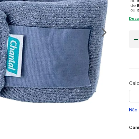
ou
de
Gaze
ou
1
10
º
Desc
Não 
Comp