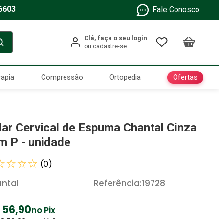
6603
Fale Conosco
Ofertas
rapia
Compressão
Ortopedia
lar Cervical de Espuma Chantal Cinza
m P - unidade
☆
☆
☆
☆
(
0
)
ntal
Referência
:
19728
56
,
90
no Pix