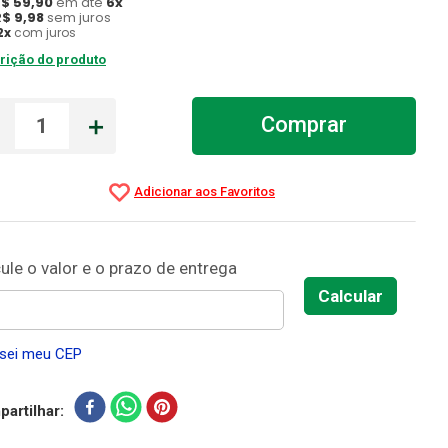
R$
59
,
90
em até
6
x
R$
9
,
98
sem juros
2
x
com juros
rição do produto
－
＋
Comprar
sei meu CEP
artilhar