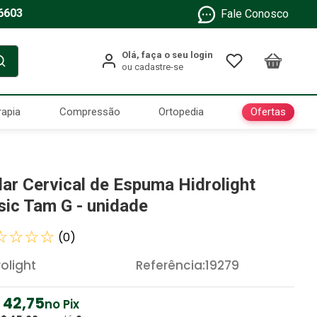
6603
Fale Conosco
Ofertas
rapia
Compressão
Ortopedia
lar Cervical de Espuma Hidrolight
sic Tam G - unidade
☆
☆
☆
☆
(
0
)
rolight
Referência
:
19279
42
,
75
no Pix