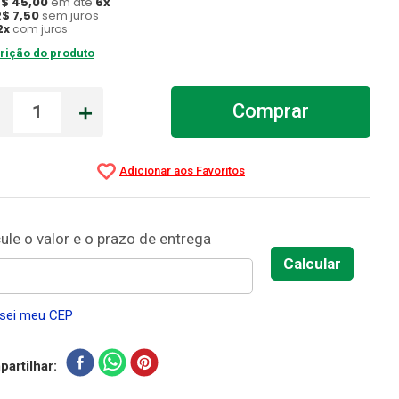
R$
45
,
00
em até
6
x
R$
7
,
50
sem juros
2
x
com juros
rição do produto
－
＋
Comprar
sei meu CEP
artilhar