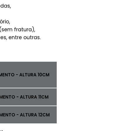
adas,
rio,
(sem fratura),
s, entre outras.
MENTO - ALTURA 10CM
MENTO - ALTURA 11CM
MENTO - ALTURA 12CM