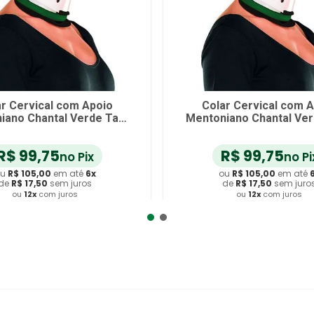
r Cervical com Apoio
Colar Cervical com 
iano Chantal Verde Tam
Mentoniano Chantal Ve
G
P
R$
99
,
75
R$
99
,
75
no Pix
no Pi
u
R$
105
,
00
em até
6
x
ou
R$
105
,
00
em até
de
R$
17
,
50
sem juros
de
R$
17
,
50
sem juro
ou
12
x
com juros
ou
12
x
com juros
dicionar ao Carrinho
Adicionar ao Carrin