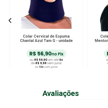
Colar Cervical de Espuma
Cola
Chantal Azul Tam G - unidade
Menton
R$
56
,
90
no Pix
ou
R$
59
,
90
em até
6
x
o
de
R$
9
,
98
sem juros
ou
12
x
com juros
Adicionar ao Carrinho
A
Avaliações