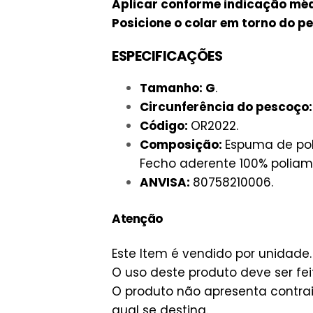
Aplicar conforme indicação méd
Posicione o colar em torno do p
ESPECIFICAÇÕES
Tamanho: G
.
Circunferência do pescoço
Código:
OR2022.
Composição:
Espuma de pol
Fecho aderente 100% poliam
ANVISA:
80758210006.
Atenção
Este Item é vendido por unidade.
O uso deste produto deve ser fe
O produto não apresenta contrai
qual se destina.