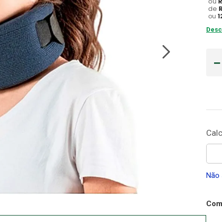
ou
de
Gaze
ou
1
10
º
Desc
Não 
Comp