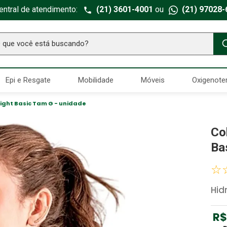
entral de atendimento:
(21) 3601-4001
ou
(21) 97028-
ue você está buscando?
TERMOS MAIS BUSCADOS
Epi e Resgate
Mobilidade
Móveis
Oxigenote
Seringa Insulina
1
º
Fralda Geriatrica
2
º
ight Basic Tam G - unidade
Luva Latex
3
º
Co
Estetoscopio Littmann
4
º
Ba
Littmann
5
º
☆
Absorvente Geriatrico
6
º
Hid
Gaze Esteril
7
º
Aparelho Pressão
8
º
R$
Cadeira Banho
9
º