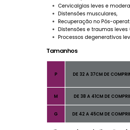
Cervicalgias leves e moder
Distensões musculares,
Recuperação no Pós-operató
Distensões e traumas leves 
Processos degenerativos leve
Tamanhos
P
DE 32 A 37CM DE COMPRI
M
DE 38 A 41CM DE COMPRI
G
DE 42 A 45CM DE COMPRI