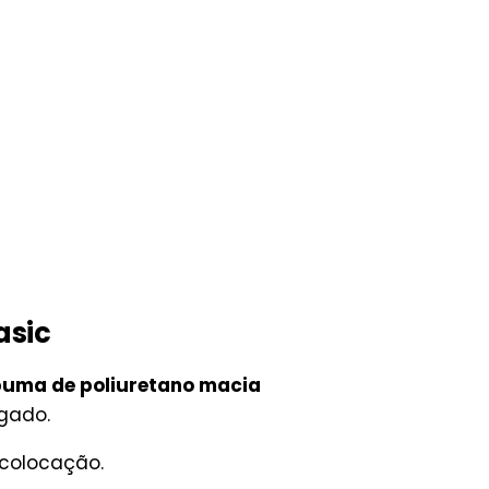
asic
uma de poliuretano macia
ngado.
 colocação.