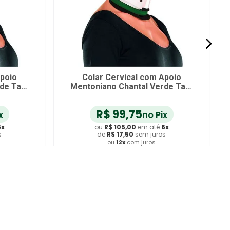
Apoio
Colar Cervical com Apoio
rde Tam
Mentoniano Chantal Verde Tam
M
R$
99
,
75
x
no Pix
6
x
ou
R$
105
,
00
em até
6
x
s
de
R$
17
,
50
sem juros
ou
12
x
com juros
ho
Adicionar ao Carrinho