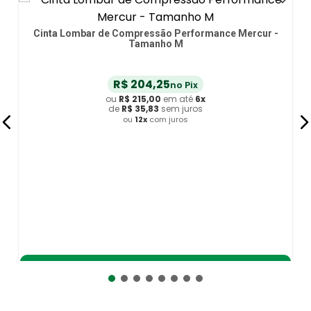
Mercur -
Cinta Lombar de Compressão Performance Mercu
Tamanho P
R$
204
,
25
no Pix
ou
R$
215
,
00
em até
6
x
de
R$
35
,
83
sem juros
ou
12
x
com juros
Adicionar ao Carrinho