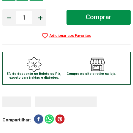
Aparelho Pressão
7
º
－
＋
Comprar
Gaze Esteril
8
º
Curativo
9
º
Gaze
10
º
5% de desconto no Boleto ou Pix,
Compre no site e retire na loja.
exceto para fraldas e diabetes.
Compartilhar