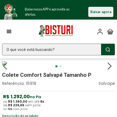
Baixe nosso APP e aproveite as
Baixar agora
ofertas.
O que você está buscando?
TERMOS MAIS BUSCADOS
Seringa Insulina
1
º
Colete Comfort Salvapé Tamanho P
Fralda Geriatrica
2
º
Referência
:
15918
Salvape
Luva Latex
3
º
R$
1
.
292
,
00
no Pix
Littmann
4
º
ou
R$
1
.
360
,
00
em até
6
x
de
R$
226
,
66
sem juros
Absorvente Geriatrico
5
º
ou
12
x
com juros
Estetoscopio Littmann
Descrição do produto
6
º