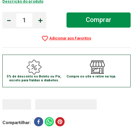
Descrição do produto
Gaze Esteril
7
º
－
＋
Comprar
Aparelho Pressão
8
º
Cadeira Banho
9
º
Gaze
10
º
5% de desconto no Boleto ou Pix,
Compre no site e retire na loja.
exceto para fraldas e diabetes.
Compartilhar