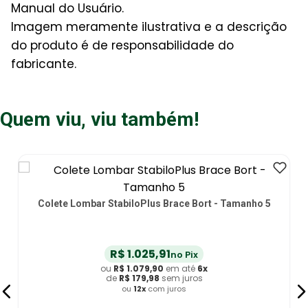
Manual do Usuário.
Imagem meramente ilustrativa e a descrição
do produto é de responsabilidade do
fabricante.
Quem viu, viu também!
Colete Lombar StabiloPlus Brace Bort - Tamanho 5
R$
1
.
025
,
91
no Pix
ou
R$
1
.
079
,
90
em até
6
x
de
R$
179
,
98
sem juros
ou
12
x
com juros