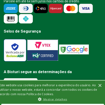
Parcele em até 6x sem juros nos cartões de crédito
Selos de Segurança
Verificada por
A Bisturi segue as determinações da
×
Este website usa cookies para melhorar a experiência do usuário. Ao
utilizar o nosso website, estará a concordar com todos os cookies de
acordo com nossa Política de Cookies.
Bisturi Distribuidora de Material Hospitalar Ltda | Rua Miguel de Frias, 150 -
Mostrar detalhes
loja | Icaraí | Niterói - Rio de Janeiro | CEP: 24.220-003 | CNPJ: 32.561.144/0001-
03 | Insc. Est.: 84.147.982 | Telefone: (21) 2606-1709. © 2021 bisturi.com.br.