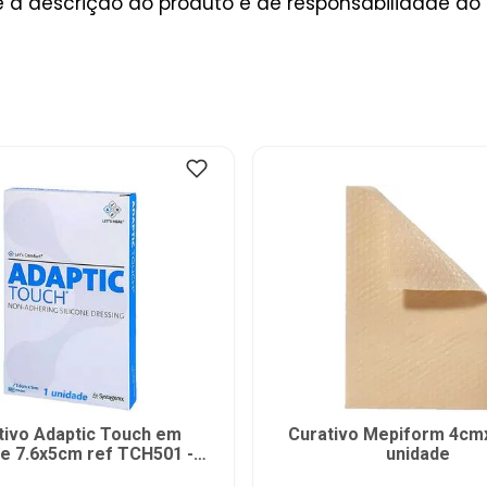
a descrição do produto é de responsabilidade do 
tivo Adaptic Touch em
Curativo Mepiform 4cm
ne 7.6x5cm ref TCH501 -
unidade
unidade