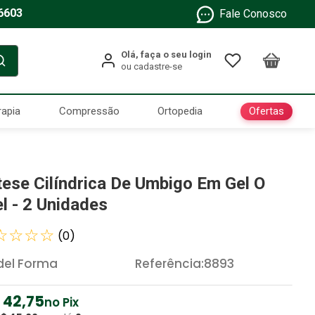
6603
Fale Conosco
Ofertas
rapia
Compressão
Ortopedia
tese Cilíndrica De Umbigo Em Gel O
el - 2 Unidades
☆
☆
☆
☆
(
0
)
el Forma
Referência
:
8893
42
,
75
no Pix