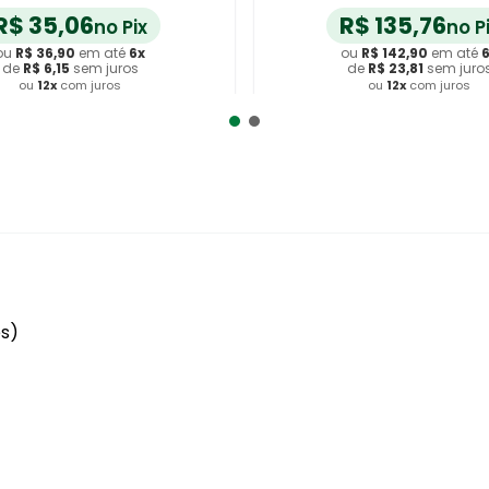
R$
35
,
06
R$
135
,
76
no Pix
no P
ou
R$
36
,
90
em até
6
x
ou
R$
142
,
90
em até
de
R$
6
,
15
sem juros
de
R$
23
,
81
sem juro
ou
12
x
com juros
ou
12
x
com juros
dicionar ao Carrinho
Adicionar ao Carrin
es)