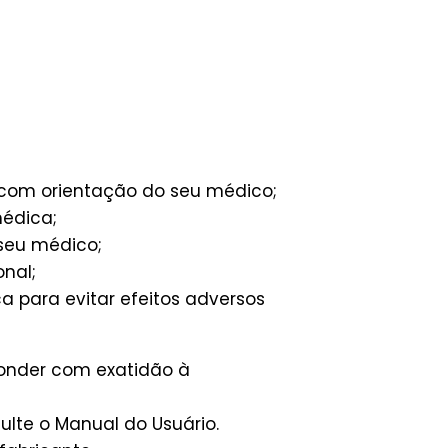
e com orientação do seu médico;
médica;
seu médico;
onal;
 para evitar efeitos adversos
ponder com exatidão à
lte o Manual do Usuário.