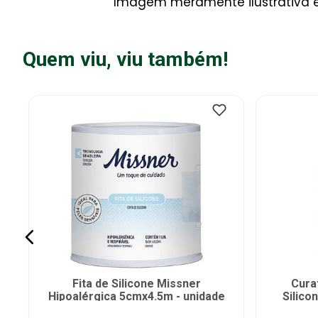
Imagem meramente ilustrativa e 
Quem viu, viu também!
Fita de Silicone Missner
Cura
Hipoalérgica 5cmx4.5m - unidade
Silico