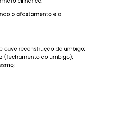
ato cilíndrico.
tando o afastamento e a
de ouve reconstrução do umbigo;
riz (fechamento do umbigo);
mesmo;