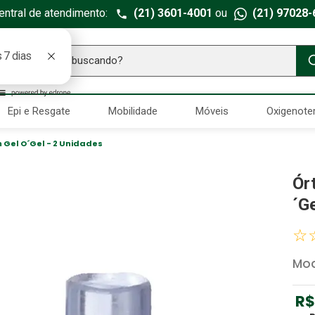
entral de atendimento:
(21) 3601-4001
ou
(21) 97028-
ue você está buscando?
TERMOS MAIS BUSCADOS
Epi e Resgate
Mobilidade
Móveis
Oxigenote
Seringa Insulina
1
º
Fralda Geriatrica
2
º
 Gel O´Gel - 2 Unidades
Luva Latex
3
º
Ór
Estetoscopio Littmann
4
º
´G
Aparelho Pressão
5
º
☆
Littmann
6
º
Mod
Absorvente Geriatrico
7
º
Gaze Esteril
8
º
R$
Cadeira Banho
9
º