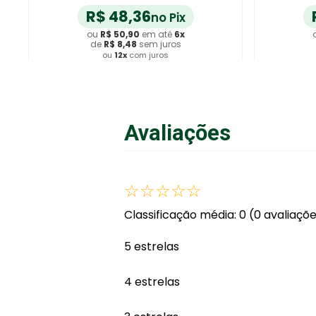
R$
48
,
36
no Pix
ou
R$
50
,
90
em até
6
x
de
R$
8
,
48
sem juros
ou
12
x
com juros
Adicionar ao Carrinho
A
Avaliações
☆
☆
☆
☆
☆
Classificação média: 0
(0 avaliaçõ
5 estrelas
4 estrelas