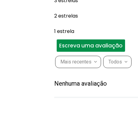
3 estrelas
2 estrelas
1 estrela
Escreva uma avaliação
Mais recentes
Todos
Adicionar avaliação
Nenhuma avaliação
Título
Avalie o produto de 1 a 5 estr
★
★
★
★
★