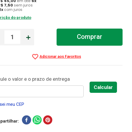
R$
45
,
00
em até
6
x
R$
7
,
50
sem juros
2
x
com juros
rição do produto
－
＋
Comprar
sei meu CEP
artilhar