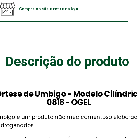
Compre no site e retire na loja.
Descrição do produto
rtese de Umbigo - Modelo Cilíndri
0818 - OGEL
umbigo é um produto não medicamentoso elaborado
hidrogenados.