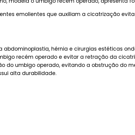
o, modela o umbigo recém operado, apresenta form
entes emolientes que auxiliam a cicatrização evi
 abdominoplastia, hérnia e cirurgias estéticas on
mbigo recém operado e evitar a retração da cicat
zação do umbigo operado, evitando a obstrução do 
sui alta durabilidade.