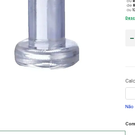
ou
de
Gaze
ou
1
10
º
Desc
Não 
Comp