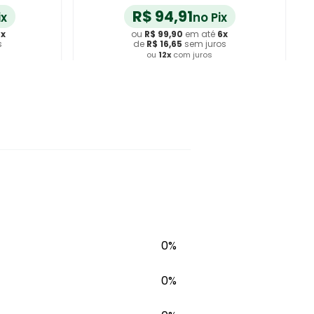
R$
94
,
91
ix
no Pix
6
x
ou
R$
99
,
90
em até
6
x
s
de
R$
16
,
65
sem juros
ou
12
x
com juros
ho
Adicionar ao Carrinho
0%
0%