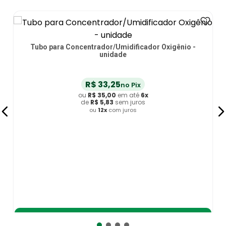
-
Extensão Oxigênio Ponta Conexão PVC MedFlex 15m -
unidade
R$
66
,
50
no Pix
ou
R$
70
,
00
em até
6
x
de
R$
11
,
66
sem juros
ou
12
x
com juros
Adicionar ao Carrinho