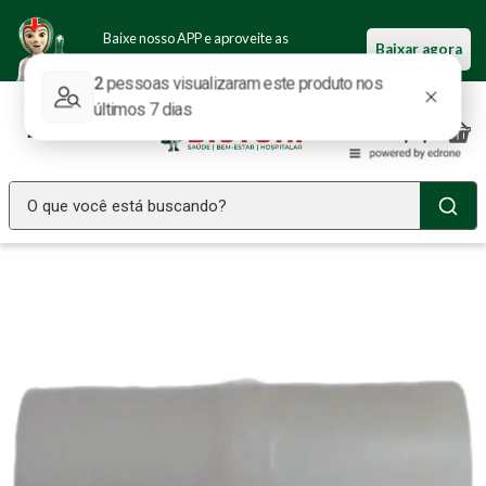
Baixe nosso APP e aproveite as
Baixar agora
ofertas.
O que você está buscando?
TERMOS MAIS BUSCADOS
Seringa Insulina
1
º
Fralda Geriatrica
2
º
Luva Latex
3
º
Littmann
4
º
Estetoscopio Littmann
5
º
Aparelho Pressão
6
º