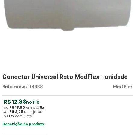
Absorvente Geriatrico
7
º
Gaze Esteril
8
º
Gaze
9
º
Cadeira Banho
10
º
Conector Universal Reto MedFlex - unidade
Referência
:
18638
Med Flex
R$
12
,
83
no Pix
ou
R$
13
,
50
em até
6
x
de
R$
2
,
25
sem juros
ou
12
x
com juros
Descrição do produto