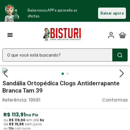
Baixe nosso APP e aproveite as
Baixar agora
ofertas.
O que você está buscando?
TERMOS MAIS BUSCADOS
Seringa Insulina
1
º
Sandália Ortopédica Clogs Antiderrapante
Fralda Geriatrica
2
º
Branca Tam 39
Luva Latex
3
º
Referência
:
19681
Conformax
Estetoscopio Littmann
4
º
R$
113
,
91
no Pix
Aparelho Pressão
5
º
ou
R$
119
,
90
em até
6
x
de
R$
19
,
98
sem juros
ou
12
x
com juros
Littmann
6
º