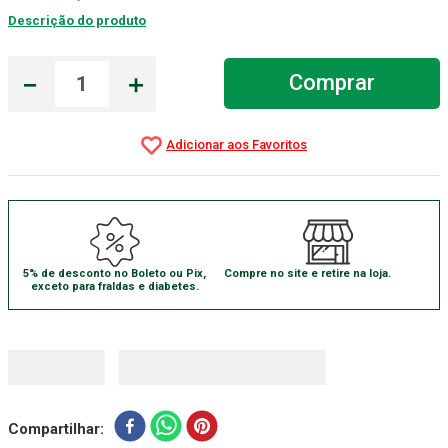
Descrição do produto
Absorvente Geriatrico
7
º
Gaze Esteril
8
º
－
＋
Comprar
Cadeira Banho
9
º
Gaze
10
º
5% de desconto no Boleto ou Pix,
Compre no site e retire na loja.
exceto para fraldas e diabetes.
Compartilhar