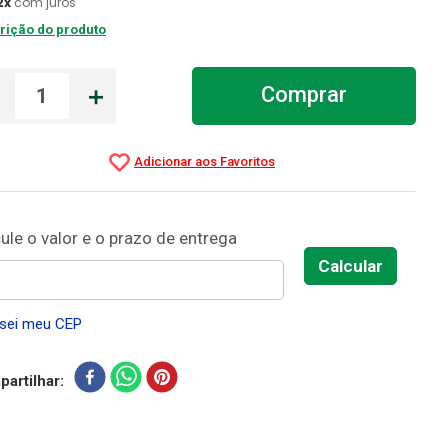
2
x
com juros
rição do produto
－
＋
Comprar
sei meu CEP
artilhar