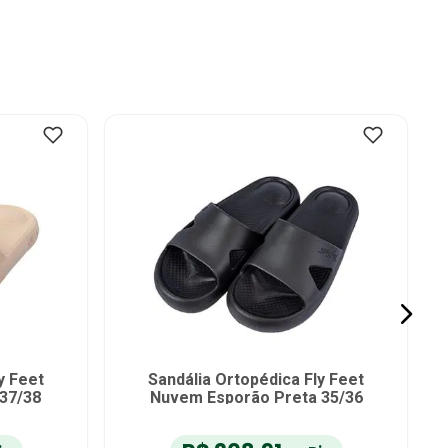
et Nuvem
Tênis Ortopédico Flyfeet Nuvem
 - 36/37
Knit Ortho Pauher - Azul - 40/41