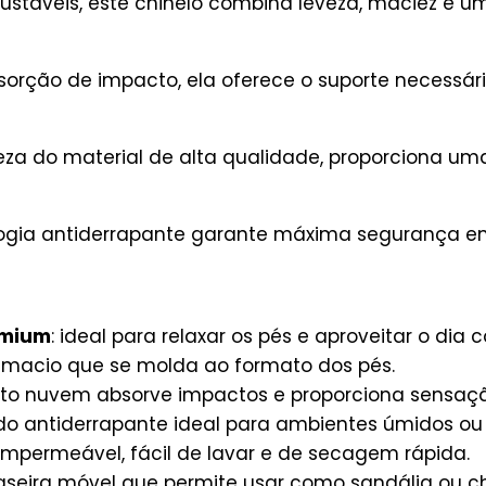
ustáveis, este chinelo combina leveza, maciez e um
orção de impacto, ela oferece o suporte necessári
veza do material de alta qualidade, proporciona u
ogia antiderrapante garante máxima segurança em 
emium
: ideal para relaxar os pés e aproveitar o dia 
l macio que se molda ao formato dos pés.
to nuvem absorve impactos e proporciona sensaçã
ado antiderrapante ideal para ambientes úmidos ou l
l impermeável, fácil de lavar e de secagem rápida.
traseira móvel que permite usar como sandália ou ch