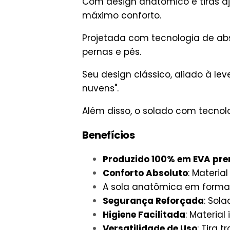
Com design anatômico e tiras aj
máximo conforto.
Projetada com tecnologia de abs
pernas e pés.
Seu design clássico, aliado à le
nuvens".
Além disso, o solado com tecnol
Benefícios
Produzido 100% em EVA pr
Conforto Absoluto
: Materia
A sola anatômica em forma
Segurança Reforçada
: Sol
Higiene Facilitada
: Materia
Versatilidade de Uso
: Tira 