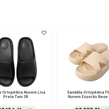
rtopédico Flyfeet Nuvem
Tênis Ortopédico Flyfe
tho Pauher - Bege - 42/43
Knit Ortho Pauher - Bege
R$
229
,
90
-
13
%