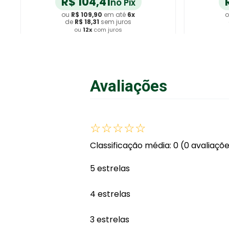
R$
237
,
41
no Pix
ou
R$
249
,
90
em até
6
x
o
de
R$
41
,
65
sem juros
ou
12
x
com juros
Adicionar ao Carrinho
A
Avaliações
☆
☆
☆
☆
☆
Classificação média: 0
(0 avaliaçõ
5 estrelas
4 estrelas
3 estrelas