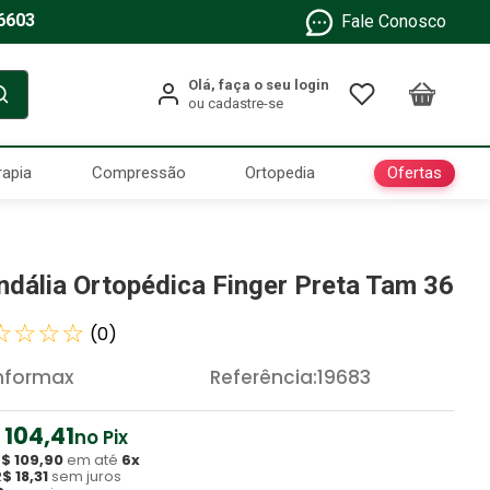
6603
Fale Conosco
Ofertas
rapia
Compressão
Ortopedia
ndália Ortopédica Finger Preta Tam 36
☆
☆
☆
☆
(
0
)
nformax
Referência
:
19683
104
,
41
no Pix
R$
109
,
90
em até
6
x
R$
18
,
31
sem juros