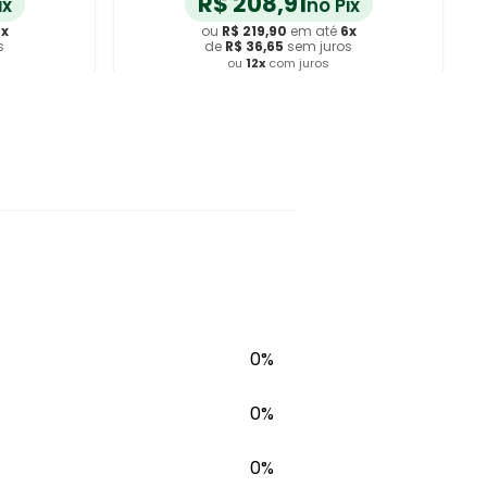
R$
313
,
40
ix
no Pix
6
x
ou
R$
329
,
90
em até
6
x
s
de
R$
54
,
98
sem juros
ou
12
x
com juros
ho
Adicionar ao Carrinho
0%
0%
0%