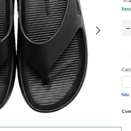
ou
1
Desc
Gaze
10
º
Não 
Comp