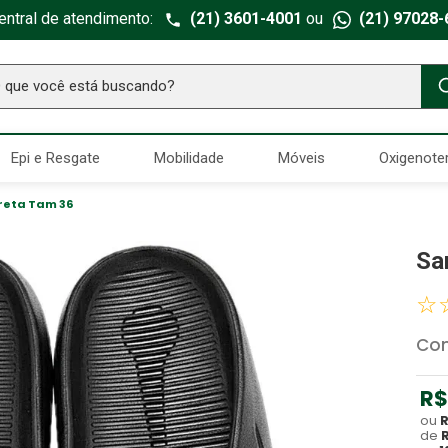
entral de atendimento:
(21) 3601-4001
ou
(21) 97028-
ue você está buscando?
TERMOS MAIS BUSCADOS
Epi e Resgate
Mobilidade
Móveis
Oxigenote
Seringa Insulina
1
º
Fralda Geriatrica
2
º
reta Tam 36
Luva Latex
3
º
Sa
Estetoscopio Littmann
4
º
☆
Littmann
5
º
Absorvente Geriatrico
6
º
Co
Gaze Esteril
7
º
R$
Aparelho Pressão
8
º
ou
de
Cadeira Banho
9
º