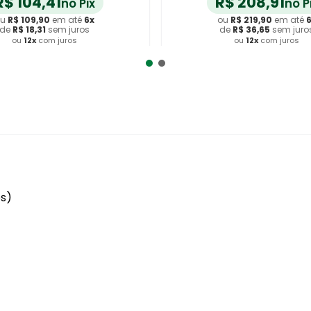
R$
189
,
05
R$
313
,
40
no Pix
no P
u
R$
199
,
00
em até
6
x
ou
R$
329
,
90
em até
de
R$
33
,
16
sem juros
de
R$
54
,
98
sem juro
ou
12
x
com juros
ou
12
x
com juros
dicionar ao Carrinho
Adicionar ao Carrin
es)