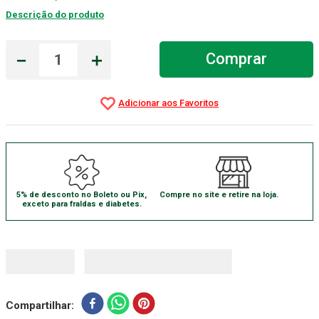
Descrição do produto
Aparelho Pressão
7
º
Gaze Esteril
8
º
－
＋
Comprar
Curativo
9
º
Cadeira Banho
10
º
5% de desconto no Boleto ou Pix,
Compre no site e retire na loja.
exceto para fraldas e diabetes.
Compartilhar