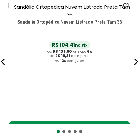
Ortopédica Nuvem Listrado Preta Tam 36
R$
104
,
41
no Pix
ou
R$
109
,
90
em até
6
x
de
R$
18
,
31
sem juros
ou
12
x
com juros
Sandália Orto
Adicionar ao Carrinho