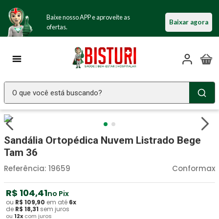
Baixe nosso APP e aproveite as
Baixar agora
ofertas.
O que você está buscando?
TERMOS MAIS BUSCADOS
Seringa Insulina
1
º
Sandália Ortopédica Nuvem Listrado Bege
Fralda Geriatrica
2
º
Tam 36
Littmann
3
º
Referência
:
19659
Conformax
Luva Latex
4
º
R$
104
,
41
no Pix
Absorvente Geriatrico
5
º
ou
R$
109
,
90
em até
6
x
de
R$
18
,
31
sem juros
ou
12
x
com juros
Estetoscopio Littmann
6
º