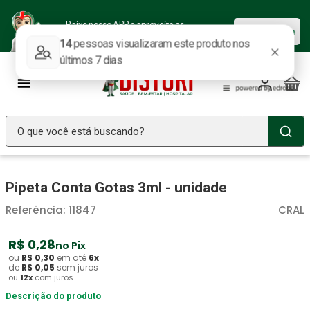
Baixe nosso APP e aproveite as
Baixar agora
ofertas.
O que você está buscando?
TERMOS MAIS BUSCADOS
Pipeta Conta Gotas 3ml - unidade
Seringa Insulina
1
º
Referência
:
11847
CRAL
Fralda Geriatrica
2
º
Luva Latex
3
º
R$
0
,
28
no Pix
ou
R$
0
,
30
Estetoscopio Littmann
em até
6
x
4
º
de
R$
0
,
05
sem juros
ou
12
x
com juros
Littmann
5
º
Descrição do produto
Absorvente Geriatrico
6
º