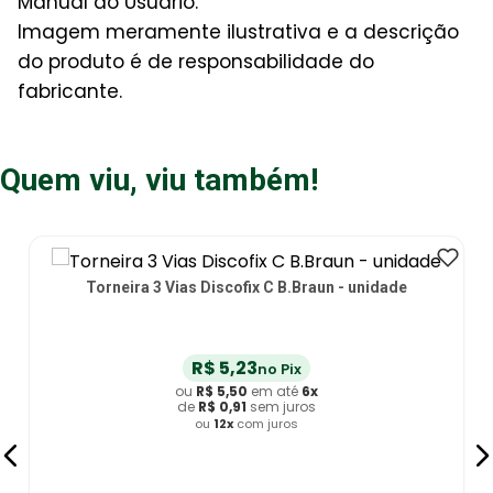
Manual do Usuário.
Imagem meramente ilustrativa e a descrição
do produto é de responsabilidade do
fabricante.
Quem viu, viu também!
Torneira 3 Vias Discofix C B.Braun - unidade
R$
5
,
23
no Pix
ou
R$
5
,
50
em até
6
x
de
R$
0
,
91
sem juros
ou
12
x
com juros