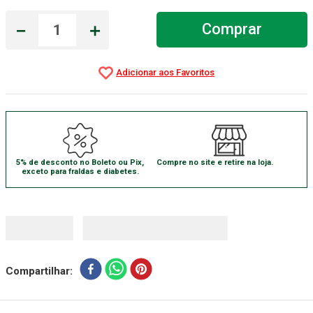
Gaze Esteril
7
º
－
＋
Comprar
Aparelho Pressão
8
º
Cadeira Banho
9
º
Gaze
10
º
5% de desconto no Boleto ou Pix,
Compre no site e retire na loja.
exceto para fraldas e diabetes.
Compartilhar