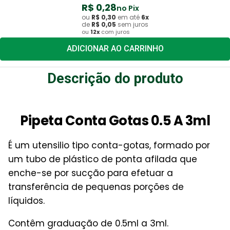
R$
0
,
28
no Pix
ou
R$
0
,
30
em até
6
x
de
R$
0
,
05
sem juros
ou
12
x
com juros
ADICIONAR AO CARRINHO
Descrição do produto
Pipeta Conta Gotas 0.5 A 3ml
É um utensilio tipo conta-gotas, formado por
um tubo de plástico de ponta afilada que
enche-se por sucção para efetuar a
transferência de pequenas porções de
líquidos.
Contêm graduação de 0.5ml a 3ml.