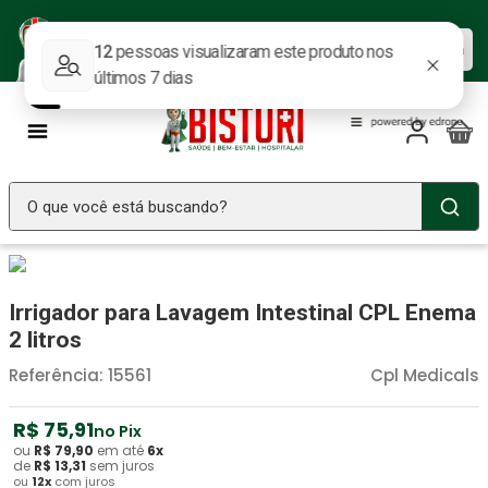
Baixe nosso APP e aproveite as
Baixar agora
ofertas.
O que você está buscando?
TERMOS MAIS BUSCADOS
Seringa Insulina
1
º
Irrigador para Lavagem Intestinal CPL Enema
Fralda Geriatrica
2
º
2 litros
Luva Latex
3
º
Referência
:
15561
Cpl Medicals
Estetoscopio Littmann
4
º
R$
75
,
91
no Pix
Aparelho Pressão
5
º
ou
R$
79
,
90
em até
6
x
de
R$
13
,
31
sem juros
ou
12
x
com juros
Littmann
6
º