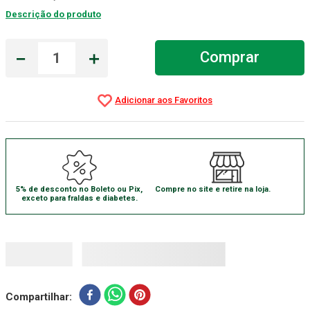
Descrição do produto
Absorvente Geriatrico
7
º
Gaze Esteril
8
º
－
＋
Comprar
Cadeira Banho
9
º
Gaze
10
º
5% de desconto no Boleto ou Pix,
Compre no site e retire na loja.
exceto para fraldas e diabetes.
Compartilhar