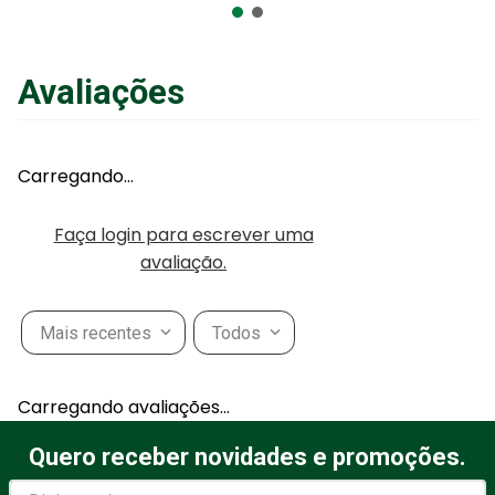
ou
R$
79
,
90
em até
6
x
de
R$
13
,
31
sem juros
ou
12
x
com juros
Avaliações
Adicionar ao Carrinho
Carregando…
Faça login para escrever uma
avaliação.
Mais recentes
Todos
Carregando avaliações…
Quero receber novidades e promoções.