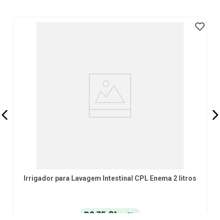
Irrigador para Lavagem Intestinal CPL Enema 2 litros
R$
75
,
91
no Pix