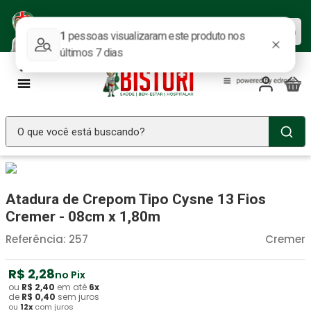
Baixe nosso APP e aproveite as
Baixar agora
ofertas.
O que você está buscando?
TERMOS MAIS BUSCADOS
Seringa Insulina
1
º
Atadura de Crepom Tipo Cysne 13 Fios
Fralda Geriatrica
2
º
Cremer - 08cm x 1,80m
Luva Latex
3
º
Referência
:
257
Cremer
Estetoscopio Littmann
4
º
R$
2
,
28
no Pix
Aparelho Pressão
5
º
ou
R$
2
,
40
em até
6
x
de
R$
0
,
40
sem juros
ou
12
x
com juros
Littmann
6
º