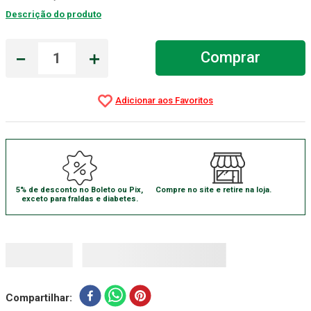
Descrição do produto
Absorvente Geriatrico
7
º
Gaze Esteril
8
º
－
＋
Comprar
Cadeira Banho
9
º
Gaze
10
º
5% de desconto no Boleto ou Pix,
Compre no site e retire na loja.
exceto para fraldas e diabetes.
Compartilhar