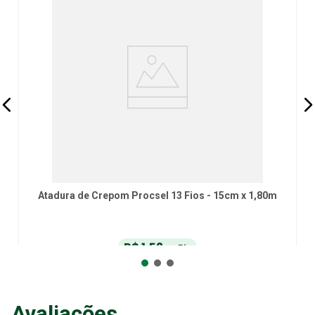
Atadura de Crepom Procsel 13 Fios - 15cm x 1,80m
R$
1
,
52
no Pix
ou
R$
1
,
60
em até
6
x
de
R$
0
,
26
sem juros
ou
12
x
com juros
Avaliações
Adicionar ao Carrinho