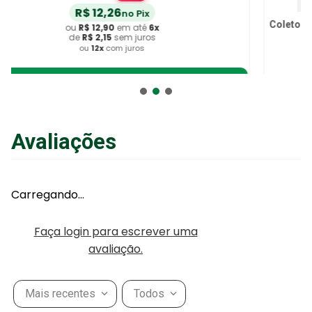
Coletor de Secreções de Vias Aéreas CPL 70ml - unidade
R$
12
,
26
no Pix
ou
R$
12
,
90
em até
6
x
de
R$
2
,
15
sem juros
ou
12
x
com juros
Avaliações
Adicionar ao Carrinho
Carregando…
Faça login para escrever uma
avaliação.
Mais recentes
Todos