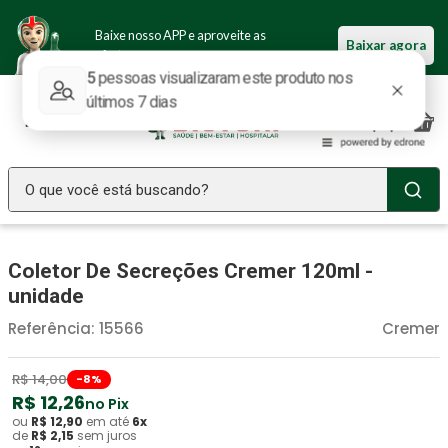
Baixe nosso APP e aproveite as
Baixar agora
ofertas.
O que você está buscando?
TERMOS MAIS BUSCADOS
Coletor De Secreções Cremer 120ml -
Seringa Insulina
1
º
unidade
Fralda Geriatrica
2
º
Referência
:
15566
Cremer
Luva Latex
3
º
Littmann
4
º
R$
14
,
00
-
8
%
R$
12
,
26
no Pix
Estetoscopio Littmann
5
º
ou
R$
12
,
90
em até
6
x
de
R$
2
,
15
sem juros
Aparelho Pressão
6
º