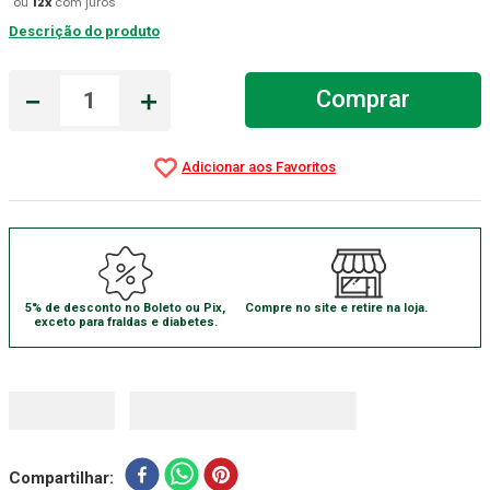
ou
12
x
com juros
Descrição do produto
Absorvente Geriatrico
7
º
Gaze Esteril
8
º
－
＋
Comprar
Gaze
9
º
Cadeira Banho
10
º
5% de desconto no Boleto ou Pix,
Compre no site e retire na loja.
exceto para fraldas e diabetes.
Compartilhar