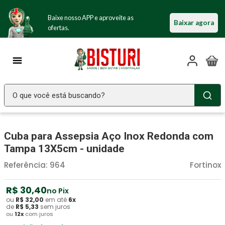
Baixe nosso APP e aproveite as
Baixar agora
ofertas.
O que você está buscando?
TERMOS MAIS BUSCADOS
Cuba para Assepsia Aço Inox Redonda com
Seringa Insulina
1
º
Tampa 13X5cm - unidade
Fralda Geriatrica
2
º
Referência
:
964
Fortinox
Luva Latex
3
º
Estetoscopio Littmann
R$
30
4
º
,
40
no Pix
ou
R$
32
,
00
em até
6
x
Aparelho Pressão
5
º
de
R$
5
,
33
sem juros
ou
12
x
com juros
Littmann
6
º