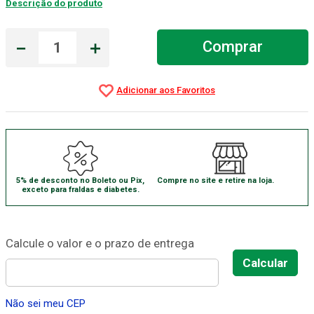
Descrição do produto
Absorvente Geriatrico
7
º
－
＋
Comprar
Gaze Esteril
8
º
Cadeira Banho
9
º
Gaze
10
º
5% de desconto no Boleto ou Pix,
Compre no site e retire na loja.
exceto para fraldas e diabetes.
Não sei meu CEP