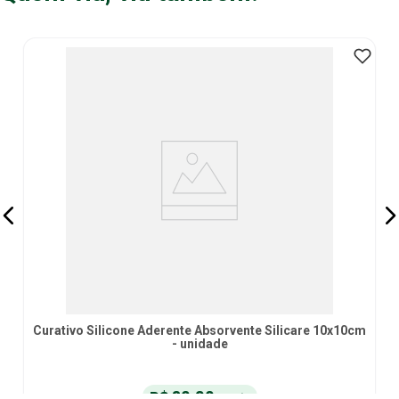
Curativo Silicone Aderente Absorvente Silicare 10x10cm
- unidade
R$
36
,
96
no Pix