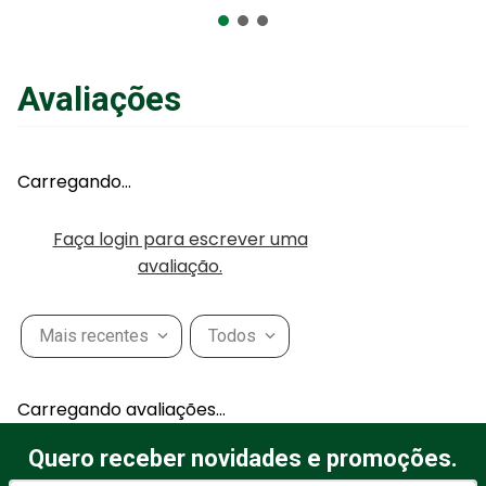
ou
R$
38
,
90
em até
6
x
de
R$
6
,
48
sem juros
ou
12
x
com juros
Avaliações
Adicionar ao Carrinho
Carregando…
Faça login para escrever uma
avaliação.
Mais recentes
Todos
Carregando avaliações…
Quero receber novidades e promoções.