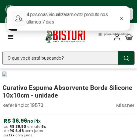
Baixe nosso APP e aproveite as
Baixar agora
ofertas.
O que você está buscando?
TERMOS MAIS BUSCADOS
Seringa Insulina
1
º
Curativo Espuma Absorvente Borda Silicone
Fralda Geriatrica
2
º
10x10cm - unidade
Luva Latex
3
º
Referência
:
19573
Missner
Estetoscopio Littmann
4
º
R$
36
,
96
no Pix
Aparelho Pressão
5
º
ou
R$
38
,
90
em até
6
x
de
R$
6
,
48
sem juros
ou
12
x
com juros
Absorvente Geriatrico
6
º