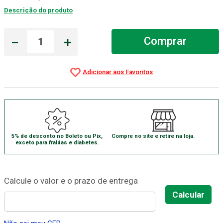
Descrição do produto
Gaze Esteril
7
º
Littmann
8
º
－
＋
Comprar
Cadeira Banho
9
º
Gaze
10
º
5% de desconto no Boleto ou Pix,
Compre no site e retire na loja.
exceto para fraldas e diabetes.