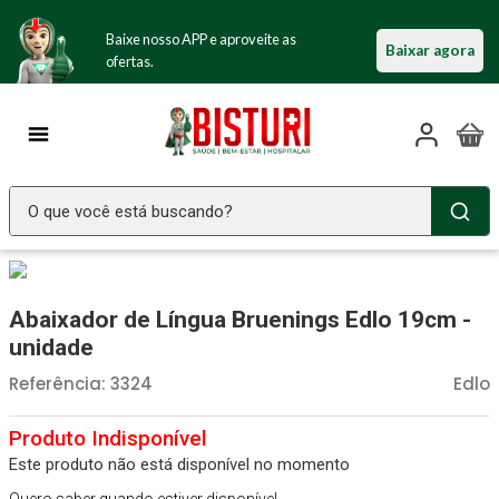
Baixe nosso APP e aproveite as
Baixar agora
ofertas.
O que você está buscando?
TERMOS MAIS BUSCADOS
Seringa Insulina
1
º
Abaixador de Língua Bruenings Edlo 19cm -
Fralda Geriatrica
2
º
unidade
Luva Latex
3
º
Referência
:
3324
Edlo
Littmann
4
º
Estetoscopio Littmann
5
º
Este produto não está disponível no momento
Aparelho Pressão
6
º