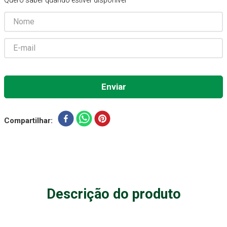
Quero saber quando estiver disponível
Absorvente Geriatrico
7
º
Gaze Esteril
8
º
Gaze
9
º
Cadeira Banho
10
º
Compartilhar
Descrição do produto