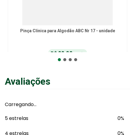
Pinça Clínica para Algodão ABC Nr 17 - unidade
R$
20
,
90
no Pix
ou
R$
22
,
00
em até
6
x
de
R$
3
,
66
sem juros
ou
12
x
com juros
Avaliações
Adicionar ao Carrinho
Carregando…
5 estrelas
0%
4 estrelas
0%