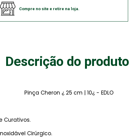
Compre no site e retire na loja.
Descrição do produto
Pinça Cheron ¿ 25 cm | 10¿ - EDLO
e Curativos.
oxidável Cirúrgico.