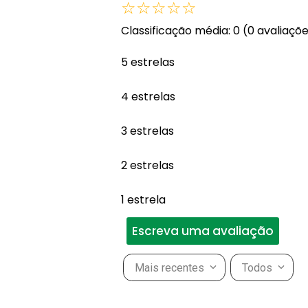
☆
☆
☆
☆
☆
Classificação média: 0
(0 avaliaçõ
5 estrelas
4 estrelas
3 estrelas
2 estrelas
1 estrela
Escreva uma avaliação
Mais recentes
Todos
Adicionar avaliação