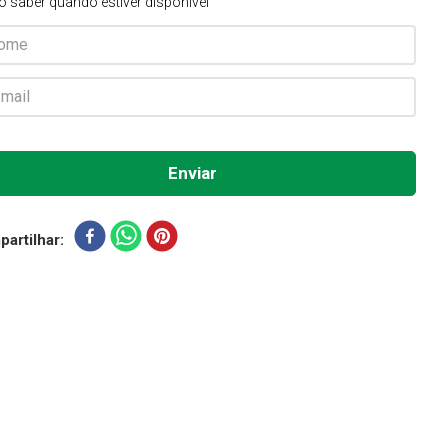
o saber quando estiver disponível
artilhar