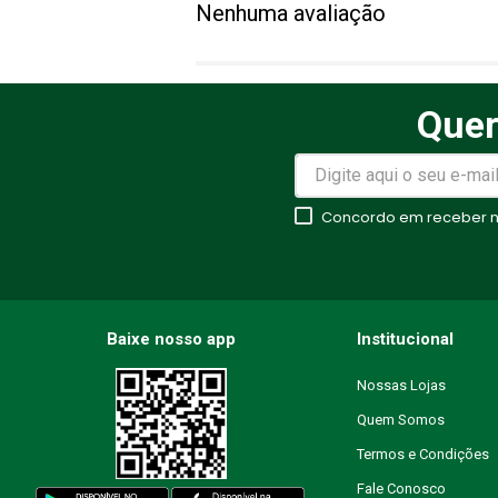
Nenhuma avaliação
Título
Quer
Avalie o produto de 1 a 5 estr
★
★
★
★
★
Concordo em receber no
Seu nome
Endereço de email
Baixe nosso app
Institucional
Nossas Lojas
Quem Somos
Escreva uma avaliação
Termos e Condições
Fale Conosco