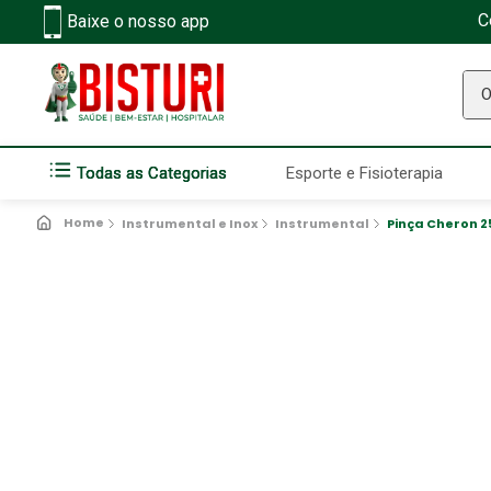
C
Baixe o nosso app
O q
Todas as Categorias
Esporte e Fisioterapia
Instrumental e Inox
Instrumental
Pinça Cheron 2