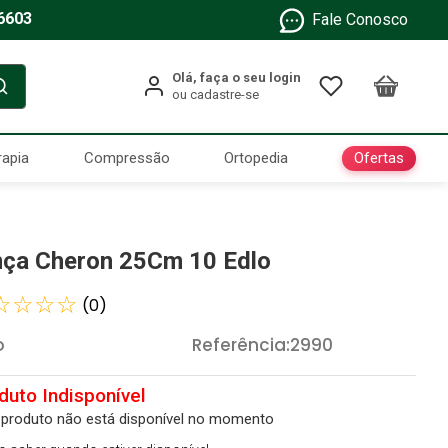
6603
Fale Conosco
Ofertas
rapia
Compressão
Ortopedia
nça Cheron 25Cm 10 Edlo
☆
☆
☆
☆
(
0
)
o
Referência
:
2990
 produto não está disponível no momento