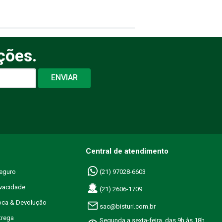
ções.
ENVIAR
Central de atendimento
eguro
(21) 97028-6603
ivacidade
(21) 2606-1709
roca & Devolução
sac@bisturi.com.br
trega
Segunda a sexta-feira, das 9h às 18h.