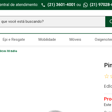
entral de atendimento:
(21) 3601-4001
ou
(21) 97028-
ue você está buscando?
TERMOS MAIS BUSCADOS
Epi e Resgate
Mobilidade
Móveis
Oxigenote
Seringa Insulina
1
º
Fralda Geriatrica
2
º
5Cm 10 Edlo
Luva Latex
3
º
Pi
Estetoscopio Littmann
4
º
☆
Littmann
5
º
Absorvente Geriatrico
6
º
Edl
Gaze Esteril
7
º
Aparelho Pressão
8
º
Este
Cadeira Banho
9
º