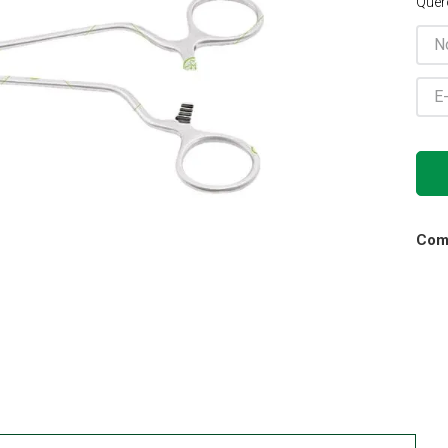
Quer
Gaze
10
º
Comp