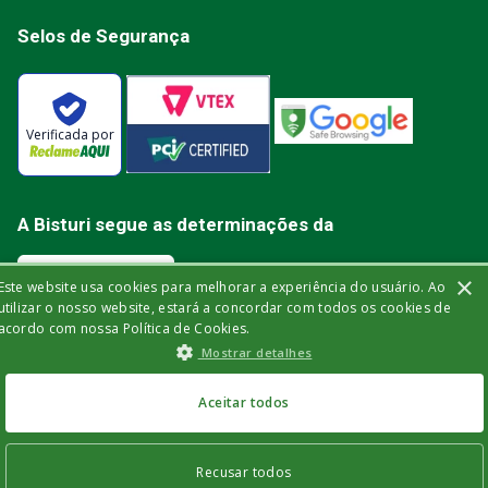
Selos de Segurança
Verificada por
A Bisturi segue as determinações da
×
Este website usa cookies para melhorar a experiência do usuário. Ao
utilizar o nosso website, estará a concordar com todos os cookies de
acordo com nossa Política de Cookies.
Bisturi Distribuidora de Material Hospitalar Ltda | Rua Miguel de Frias, 150 -
Mostrar detalhes
loja | Icaraí | Niterói - Rio de Janeiro | CEP: 24.220-003 | CNPJ: 32.561.144/0001-
03 | Insc. Est.: 84.147.982 | Telefone: (21) 2606-1709. © 2021 bisturi.com.br.
Todos os Direitos Reservados. As informações aqui apresentadas não
devem ser utilizadas para automedicação e não substituem, de forma
Aceitar todos
alguma, as orientações fornecidas por profissionais da área médica. Apenas
um médico está qualificado para diagnosticar problemas de saúde e
prescrever tratamentos adequados.
Recusar todos
INDISPONÍVEL