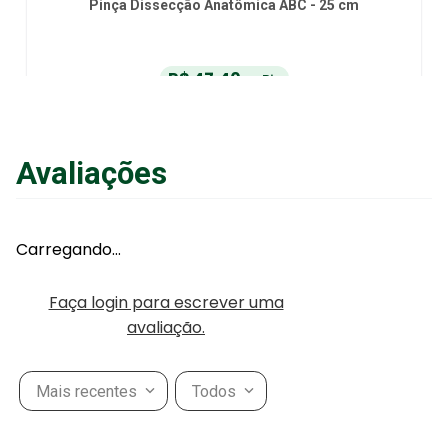
Pinça Dissecção Anatômica ABC - 25 cm
R$
47
,
40
no Pix
ou
R$
49
,
90
em até
6
x
de
R$
8
,
31
sem juros
ou
12
x
com juros
Avaliações
Adicionar ao Carrinho
Carregando…
Faça login para escrever uma
avaliação.
Mais recentes
Todos