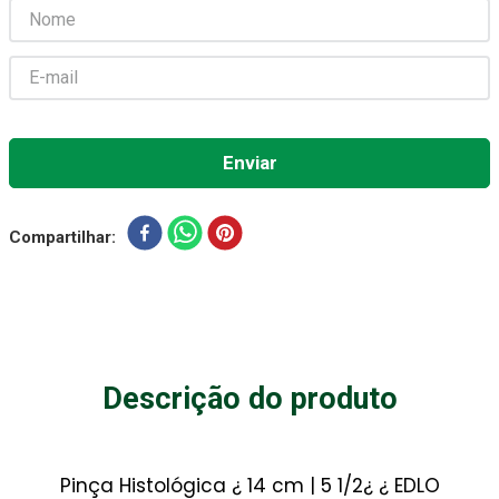
Absorvente Geriatrico
7
º
Gaze Esteril
8
º
Cadeira Banho
9
º
Gaze
10
º
Compartilhar
Descrição do produto
Pinça Histológica ¿ 14 cm | 5 1/2¿ ¿ EDLO