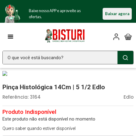
Baixe nosso APP e aproveite as
Baixar agora
ofertas.
O que você está buscando?
TERMOS MAIS BUSCADOS
Seringa Insulina
1
º
Pinça Histológica 14Cm | 5 1/2 Edlo
Fralda Geriatrica
2
º
Referência
:
3164
Edlo
Luva Latex
3
º
Estetoscopio Littmann
4
º
Este produto não está disponível no momento
Aparelho Pressão
5
º
Quero saber quando estiver disponível
Littmann
6
º