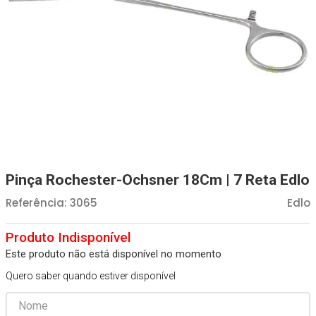
Absorvente Geriatrico
7
º
Gaze Esteril
8
º
Gaze
9
º
Cadeira Banho
10
º
Pinça Rochester-Ochsner 18Cm | 7 Reta Edlo
Referência
:
3065
Edlo
Este produto não está disponível no momento
Quero saber quando estiver disponível