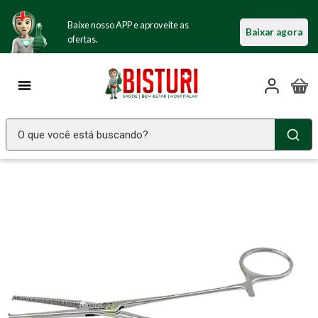
Baixe nosso APP e aproveite as
Baixar agora
ofertas.
O que você está buscando?
TERMOS MAIS BUSCADOS
Seringa Insulina
1
º
Fralda Geriatrica
2
º
Luva Latex
3
º
Littmann
4
º
Estetoscopio Littmann
5
º
Aparelho Pressão
6
º