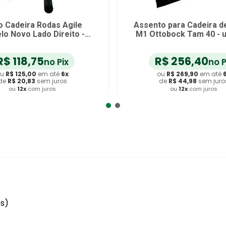
o Cadeira Rodas Agile
Assento para Cadeira d
o Novo Lado Direito -
M1 Ottobock Tam 40 - 
unidade
R$
118
,
75
R$
256
,
40
no Pix
no P
u
R$
125
,
00
em até
6
x
ou
R$
269
,
90
em até
de
R$
20
,
83
sem juros
de
R$
44
,
98
sem juro
ou
12
x
com juros
ou
12
x
com juros
dicionar ao Carrinho
Adicionar ao Carrin
es)