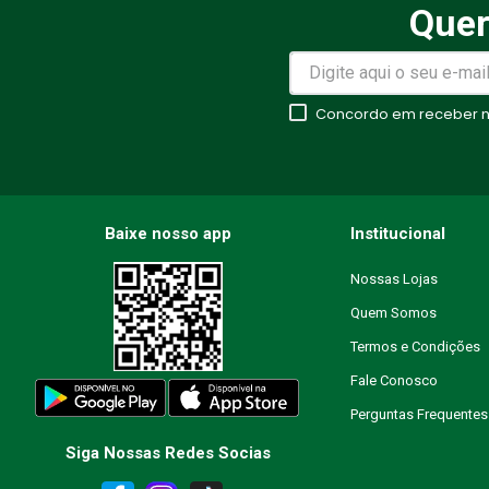
Quer
Avalie o produto de 1 a 5 estr
★
★
★
★
★
Concordo em receber no
Seu nome
Endereço de email
Baixe nosso app
Institucional
Nossas Lojas
Quem Somos
Escreva uma avaliação
Termos e Condições
Fale Conosco
Perguntas Frequentes
Siga Nossas Redes Socias
ENVIAR AVALIAÇÃO