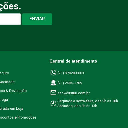
ções.
ENVIAR
Central de atendimento
eguro
(21) 97028-6603
ivacidade
(21) 2606-1709
roca & Devolução
sac@bisturi.com.br
trega
Segunda a sexta-feira, das 9h às 18h.
Sábados, das 9h às 13h
etirada em Loja
Descontos e Promoções