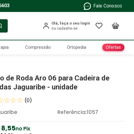
6603
Fale Conosco
Ofertas
rapia
Compressão
Ortopedia
xo de Roda Aro 06 para Cadeira de
das Jaguaribe - unidade
☆
☆
☆
☆
(
0
)
uaribe
Referência
:
1057
8
,
55
no Pix