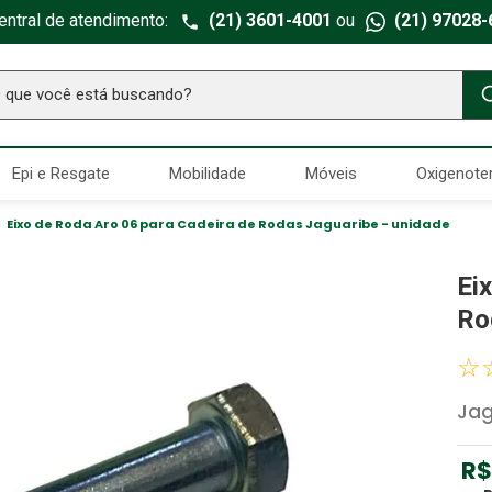
entral de atendimento:
(21) 3601-4001
ou
(21) 97028-
ue você está buscando?
TERMOS MAIS BUSCADOS
Epi e Resgate
Mobilidade
Móveis
Oxigenote
Seringa Insulina
1
º
Fralda Geriatrica
2
º
Eixo de Roda Aro 06 para Cadeira de Rodas Jaguaribe - unidade
Luva Latex
3
º
Ei
Estetoscopio Littmann
4
º
Ro
Littmann
5
º
☆
Absorvente Geriatrico
6
º
Jag
Gaze Esteril
7
º
Aparelho Pressão
8
º
R$
Cadeira Banho
9
º