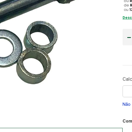
ou
de
Gaze
ou
1
10
º
Desc
Não 
Comp