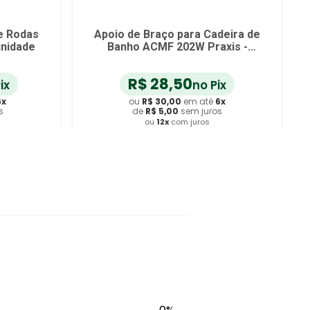
e Rodas
Apoio de Braço para Cadeira de
unidade
Banho ACMF 202W Praxis -
unidade
R$
28
,
50
ix
no Pix
6
x
ou
R$
30
,
00
em até
6
x
s
de
R$
5
,
00
sem juros
ou
12
x
com juros
ho
Adicionar ao Carrinho
0%