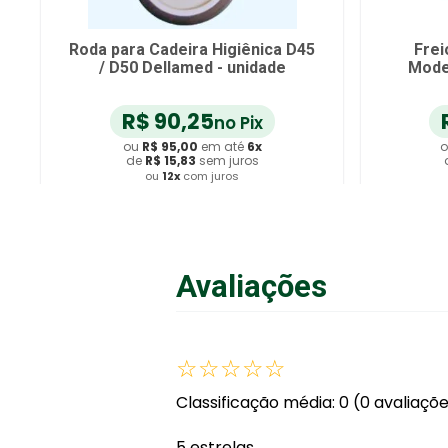
Roda para Cadeira Higiênica D45
Frei
/ D50 Dellamed - unidade
Model
R$
90
,
25
no Pix
ou
R$
95
,
00
em até
6
x
o
de
R$
15
,
83
sem juros
ou
12
x
com juros
Adicionar ao Carrinho
A
Avaliações
☆
☆
☆
☆
☆
Classificação média: 0
(0 avaliaçõ
5 estrelas