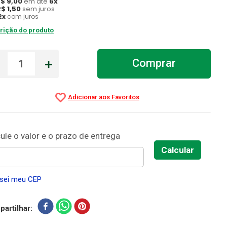
R$
9
,
00
em até
6
x
R$
1
,
50
sem juros
2
x
com juros
rição do produto
－
＋
Comprar
sei meu CEP
artilhar