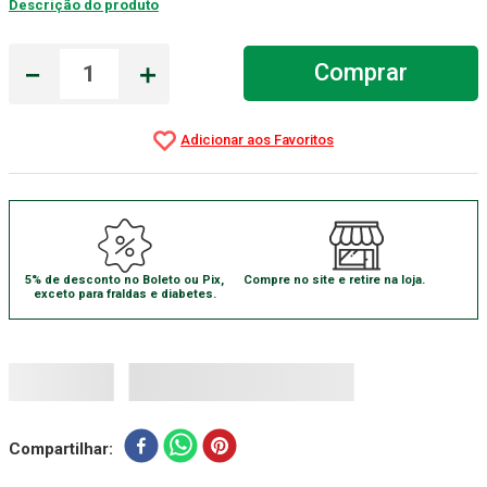
Descrição do produto
Absorvente Geriatrico
7
º
－
＋
Comprar
Gaze Esteril
8
º
Cadeira Banho
9
º
Gaze
10
º
5% de desconto no Boleto ou Pix,
Compre no site e retire na loja.
exceto para fraldas e diabetes.
Compartilhar