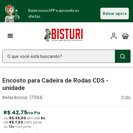
Baixe nosso APP e aproveite as
Baixar agora
ofertas.
O que você está buscando?
TERMOS MAIS BUSCADOS
Encosto para Cadeira de Rodas CDS -
Seringa Insulina
1
º
unidade
Fralda Geriatrica
2
º
Referência
:
17394
Cds
Luva Latex
3
º
Estetoscopio Littmann
R$
42
4
º
,
75
no Pix
ou
R$
45
,
00
em até
6
x
Aparelho Pressão
5
º
de
R$
7
,
50
sem juros
ou
12
x
com juros
Littmann
6
º