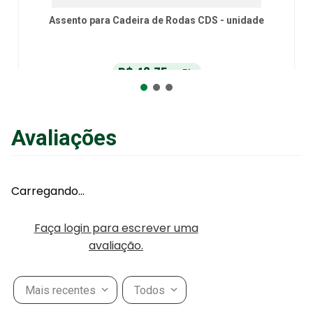
Assento para Cadeira de Rodas CDS - unidade
R$
42
,
75
no Pix
ou
R$
45
,
00
em até
6
x
de
R$
7
,
50
sem juros
ou
12
x
com juros
Avaliações
Adicionar ao Carrinho
Carregando…
Faça login para escrever uma
avaliação.
Mais recentes
Todos