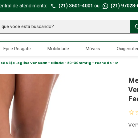
entral de atendimento:
(21) 3601-4001
ou
(21) 97028-
ue você está buscando?
TERMOS MAIS BUSCADOS
Epi e Resgate
Mobilidade
Móveis
Oxigenote
Seringa Insulina
1
º
Fralda Geriatrica
2
º
são 3/4 Legline Venosan - Olinda - 20-30mmHg - Fechado - M
Luva Latex
3
º
Me
Estetoscopio Littmann
4
º
Ve
Littmann
5
º
Fe
Absorvente Geriatrico
6
º
☆
Gaze Esteril
7
º
Ve
Aparelho Pressão
8
º
Cadeira Banho
9
º