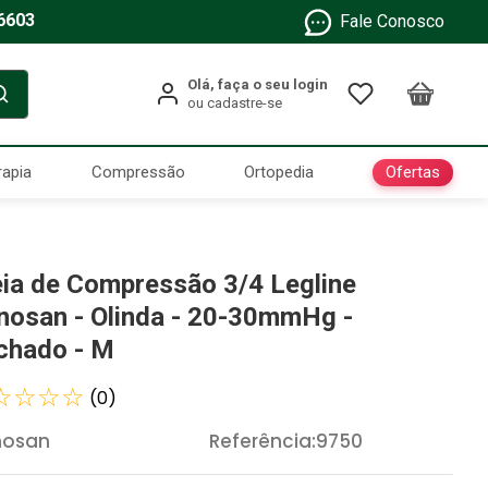
6603
Fale Conosco
Ofertas
rapia
Compressão
Ortopedia
ia de Compressão 3/4 Legline
nosan - Olinda - 20-30mmHg -
chado - M
☆
☆
☆
☆
(
0
)
nosan
Referência
:
9750