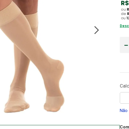
R$
Gaze
ou
10
º
de
ou
1
Desc
Não 
Comp