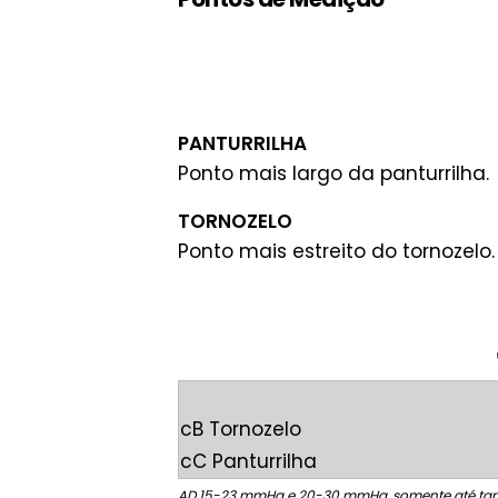
PANTURRILHA
Ponto mais largo da panturrilha.
TORNOZELO
Ponto mais estreito do tornozelo.
cB Tornozelo
cC Panturrilha
AD 15-23 mmHg e 20-30 mmHg, somente até t