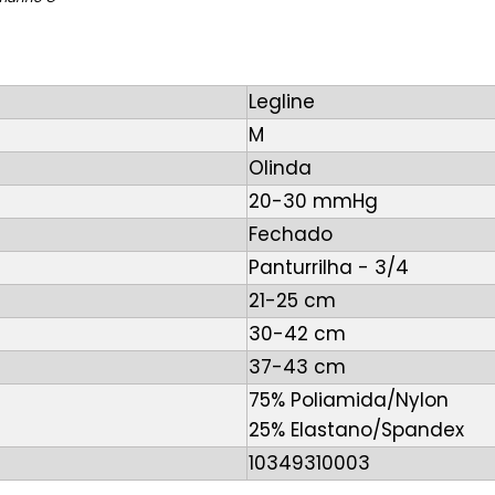
Legline
M
Olinda
20-30 mmHg
Fechado
Panturrilha - 3/4
21-25 cm
30-42 cm
37-43 cm
75% Poliamida/Nylon
25% Elastano/Spandex
10349310003