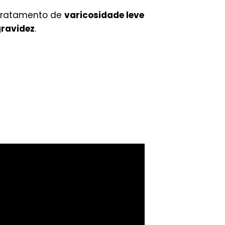
 tratamento de
varicosidade leve
gravidez
.