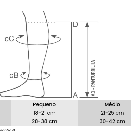
Pequeno
Médio
18-21 cm
21-25 cm
28-38 cm
30-42 cm
amanho G