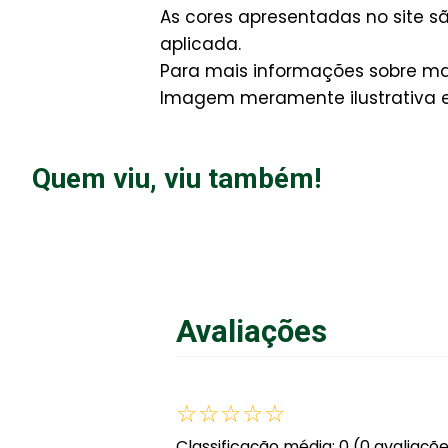
As cores apresentadas no site 
aplicada.
Para mais informações sobre man
Imagem meramente ilustrativa e 
Quem viu, viu também!
Avaliações
☆
☆
☆
☆
☆
Classificação média: 0
(0 avaliaçõ