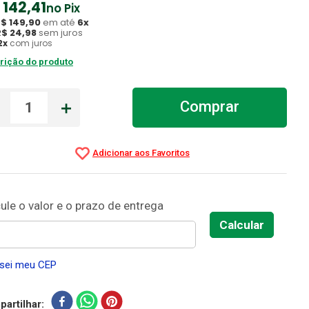
142
,
41
no Pix
R$
149
,
90
em até
6
x
R$
24
,
98
sem juros
2
x
com juros
rição do produto
－
＋
Comprar
sei meu CEP
artilhar