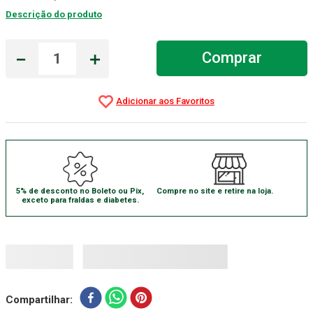
Descrição do produto
Absorvente Geriatrico
7
º
Gaze Esteril
8
º
－
＋
Comprar
Cadeira Banho
9
º
Gaze
10
º
5% de desconto no Boleto ou Pix,
Compre no site e retire na loja.
exceto para fraldas e diabetes.
Compartilhar