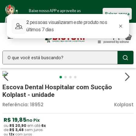
Baixe nosso APP e aproveite as
Baixar agora
ofertas.
O que você está buscando?
TERMOS MAIS BUSCADOS
Seringa Insulina
1
º
Escova Dental Hospitalar com Sucção
Fralda Geriatrica
2
º
Kolplast - unidade
Luva Latex
3
º
Referência
:
18952
Kolplast
Estetoscopio Littmann
4
º
R$
19
,
85
no Pix
Aparelho Pressão
5
º
ou
R$
20
,
90
em até
6
x
de
R$
3
,
48
sem juros
ou
12
x
com juros
Littmann
6
º