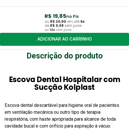
R$
19
,
85
no Pix
ou
R$
20
,
90
em até
6
x
de
R$
3
,
48
sem juros
ou
12
x
com juros
ADICIONAR AO CARRINHO
Descrição do produto
Escova Dental Hospitalar com
Sucção Kolplast
Escova dental descartável para higiene oral de pacientes
em ventilação mecânica ou outro tipo de terapia
respiratória, com haste apropriada para alcance de toda
cavidade bucal e com orifício para aspiração à vácuo.