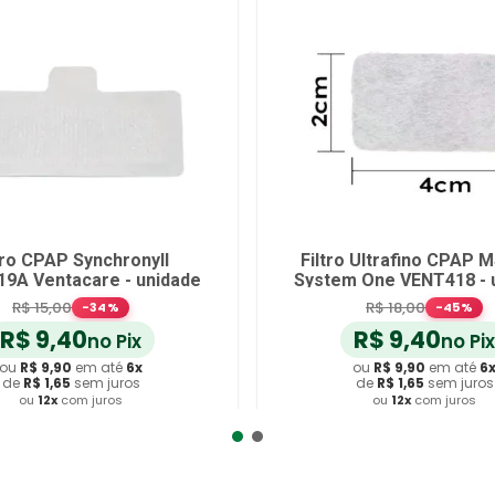
 AutoSet
Filtro Ultra-fino para Bipap STD
nidade
Homed 80004 - unidade
R$
24
,
70
 Pix
no Pix
té
6
x
ou
R$
26
,
00
em até
6
x
uros
de
R$
4
,
33
sem juros
s
ou
12
x
com juros
rinho
Adicionar ao Carrinho