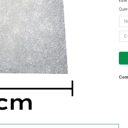
Este
Gaze
Quer
10
º
Comp