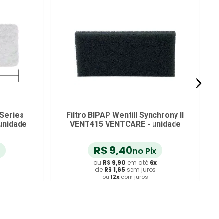
Filtro CPAP Remstar Philips
Filtro CPAP
Respironics 1029330 - 2 unidades
R$
40
,
00
-
75
%
R$
9
,
40
R$
no Pix
ou
R$
9
,
90
em até
6
x
ou
R$
de
R$
1
,
65
sem juros
de
R$
ou
12
x
com juros
ou
1
Adicionar ao Carrinho
Adicion