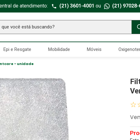
entral de atendimento:
(21) 3601-4001
ou
(21) 97028-
ue você está buscando?
TERMOS MAIS BUSCADOS
Epi e Resgate
Mobilidade
Móveis
Oxigenote
Seringa Insulina
1
º
Fralda Geriatrica
2
º
entcare - unidade
Luva Latex
3
º
Fi
Littmann
4
º
Ve
Absorvente Geriatrico
5
º
☆
Estetoscopio Littmann
6
º
Ven
Aparelho Pressão
7
º
Gaze Esteril
8
º
Curativo
9
º