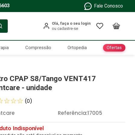
6603
Fale Conosco
Ofertas
rapia
Compressão
Ortopedia
ltro CPAP S8/Tango VENT417
ntcare - unidade
☆
☆
☆
☆
(
0
)
tcare
Referência
:
17005