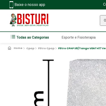
C
Baixe o nosso app
O q
Todas as Categorias
Esporte e Fisioterapia
Cpap
Filtro Cpap
Filtro CPAP S8/Tango VENT417 V