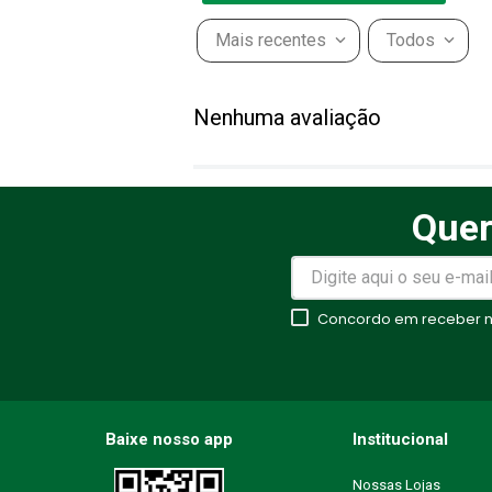
Mais recentes
Todos
Adicionar avaliação
Nenhuma avaliação
Título
Quer
Avalie o produto de 1 a 5 estr
★
★
★
★
★
Concordo em receber no
Seu nome
Endereço de email
Baixe nosso app
Institucional
Nossas Lojas