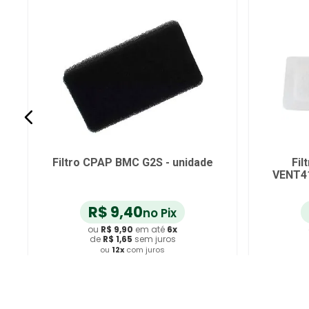
ro BIPAP Wentill Synchrony II
Filtro CPAP AirMini
T415 VENTCARE - unidade
ResMed 38814 - u
R$
9
,
40
R$
26
,
60
no Pix
no
ou
R$
9
,
90
em até
6
x
ou
R$
28
,
00
em a
de
R$
1
,
65
sem juros
de
R$
4
,
66
sem j
ou
12
x
com juros
ou
12
x
com juro
Adicionar ao Carrinho
Adicionar ao Car